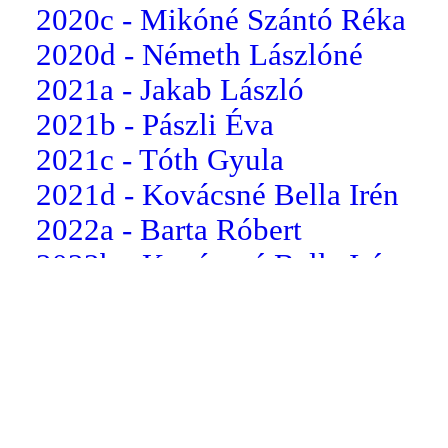
2020c - Mikóné Szántó Réka
2020d - Németh Lászlóné
2021a - Jakab László
2021b - Pászli Éva
2021c - Tóth Gyula
2021d - Kovácsné Bella Irén
2022a - Barta Róbert
2022b - Kovácsné Bella Irén
2022c - dr. Somogyi Csilla
2022d - Koloszár Balázs