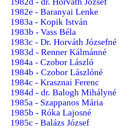
1982d - dr. Horváth József
1982e - Baranyai Lenke
1983a - Kopik István
1983b - Vass Béla
1983c - Dr. Horváth Józsefné
1983d - Renner Kálmánné
1984a - Czobor László
1984b - Czobor Lászlóné
1984c - Krasznai Ferenc
1984d - dr. Balogh Mihályné
1985a - Szappanos Mária
1985b - Róka Lajosné
1985c - Balázs József