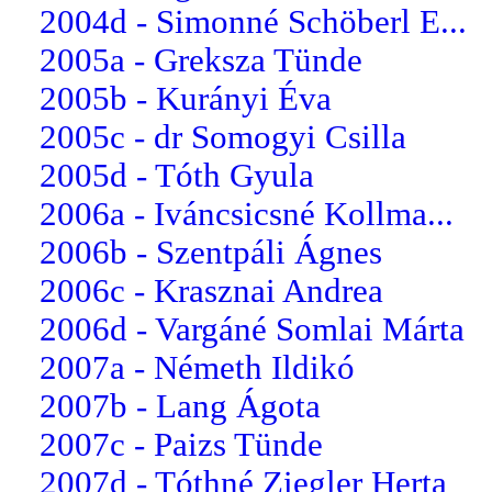
2004d - Simonné Schöberl E...
2005a - Greksza Tünde
2005b - Kurányi Éva
2005c - dr Somogyi Csilla
2005d - Tóth Gyula
2006a - Iváncsicsné Kollma...
2006b - Szentpáli Ágnes
2006c - Krasznai Andrea
2006d - Vargáné Somlai Márta
2007a - Németh Ildikó
2007b - Lang Ágota
2007c - Paizs Tünde
2007d - Tóthné Ziegler Herta