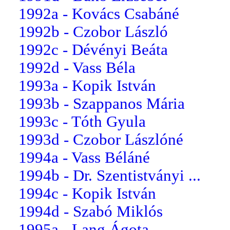
1992a - Kovács Csabáné
1992b - Czobor László
1992c - Dévényi Beáta
1992d - Vass Béla
1993a - Kopik István
1993b - Szappanos Mária
1993c - Tóth Gyula
1993d - Czobor Lászlóné
1994a - Vass Béláné
1994b - Dr. Szentistványi ...
1994c - Kopik István
1994d - Szabó Miklós
1995a - Lang Ágota