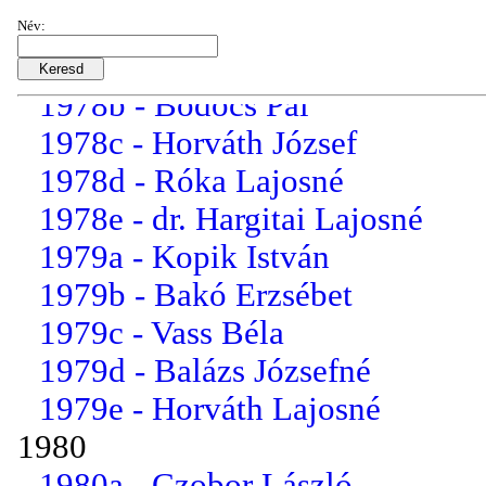
1977e - Györgyfalvai Istvá...
Név:
1978a - Baranyai Lenke
1978b - Bödőcs Pál
1978c - Horváth József
1978d - Róka Lajosné
1978e - dr. Hargitai Lajosné
1979a - Kopik István
1979b - Bakó Erzsébet
1979c - Vass Béla
1979d - Balázs Józsefné
1979e - Horváth Lajosné
1980
1980a - Czobor László