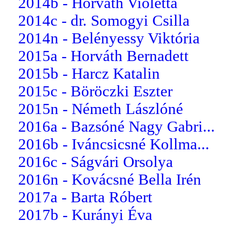
2014b - Horváth Violetta
2014c - dr. Somogyi Csilla
2014n - Belényessy Viktória
2015a - Horváth Bernadett
2015b - Harcz Katalin
2015c - Böröczki Eszter
2015n - Németh Lászlóné
2016a - Bazsóné Nagy Gabri...
2016b - Iváncsicsné Kollma...
2016c - Ságvári Orsolya
2016n - Kovácsné Bella Irén
2017a - Barta Róbert
2017b - Kurányi Éva