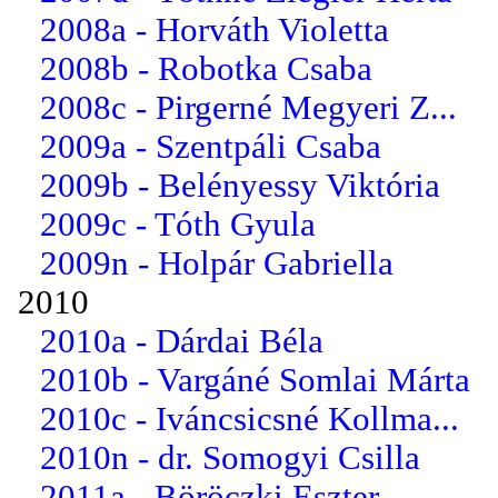
2008a - Horváth Violetta
2008b - Robotka Csaba
2008c - Pirgerné Megyeri Z...
2009a - Szentpáli Csaba
2009b - Belényessy Viktória
2009c - Tóth Gyula
2009n - Holpár Gabriella
2010
2010a - Dárdai Béla
2010b - Vargáné Somlai Márta
2010c - Iváncsicsné Kollma...
2010n - dr. Somogyi Csilla
2011a - Böröczki Eszter