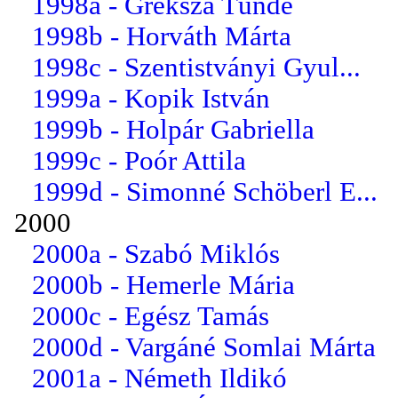
1998a - Greksza Tünde
1998b - Horváth Márta
1998c - Szentistványi Gyul...
1999a - Kopik István
1999b - Holpár Gabriella
1999c - Poór Attila
1999d - Simonné Schöberl E...
2000
2000a - Szabó Miklós
2000b - Hemerle Mária
2000c - Egész Tamás
2000d - Vargáné Somlai Márta
2001a - Németh Ildikó