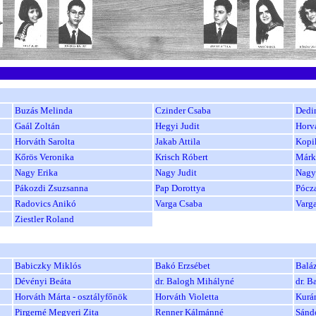
Buzás Melinda
Czinder Csaba
Dedi
Gaál Zoltán
Hegyi Judit
Horv
Horváth Sarolta
Jakab Attila
Kopi
Kőrös Veronika
Krisch Róbert
Márk
Nagy Erika
Nagy Judit
Nagy
Pákozdi Zsuzsanna
Pap Dorottya
Pócz
Radovics Anikó
Varga Csaba
Varga
Ziestler Roland
Babiczky Miklós
Bakó Erzsébet
Baláz
Dévényi Beáta
dr. Balogh Mihályné
dr. B
Horváth Márta - osztályfőnök
Horváth Violetta
Kurán
Pirgerné Megyeri Zita
Renner Kálmánné
Sánd