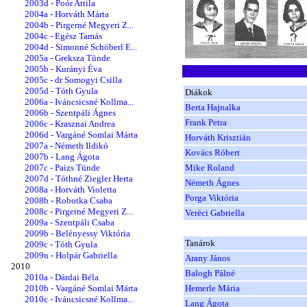
2003d - Poór Attila
2004a - Horváth Márta
2004b - Pirgerné Megyeri Z...
2004c - Egész Tamás
2004d - Simonné Schöberl E...
2005a - Greksza Tünde
2005b - Kurányi Éva
2005c - dr Somogyi Csilla
2005d - Tóth Gyula
Diákok
2006a - Iváncsicsné Kollma...
Berta Hajnalka
2006b - Szentpáli Ágnes
Frank Petra
2006c - Krasznai Andrea
2006d - Vargáné Somlai Márta
Horváth Krisztián
2007a - Németh Ildikó
Kovács Róbert
2007b - Lang Ágota
2007c - Paizs Tünde
Mike Roland
2007d - Tóthné Ziegler Herta
Németh Ágnes
2008a - Horváth Violetta
Porga Viktória
2008b - Robotka Csaba
2008c - Pirgerné Megyeri Z...
Veréci Gabriella
2009a - Szentpáli Csaba
2009b - Belényessy Viktória
Tanárok
2009c - Tóth Gyula
2009n - Holpár Gabriella
Arany János
2010
Balogh Pálné
2010a - Dárdai Béla
2010b - Vargáné Somlai Márta
Hemerle Mária
2010c - Iváncsicsné Kollma...
Lang Ágota