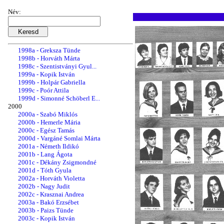
1996c - Czobor László
1996d - Dékány Zsigmondné
Név:
1997a - Tauberné Paizs Tünde
1997b - Bakó Erzsébet
1997c - Renner Kálmánné
1997d - Tóth Gyula
1998a - Greksza Tünde
1998b - Horváth Márta
1998c - Szentistványi Gyul...
1999a - Kopik István
1999b - Holpár Gabriella
1999c - Poór Attila
1999d - Simonné Schöberl E...
2000
2000a - Szabó Miklós
2000b - Hemerle Mária
2000c - Egész Tamás
2000d - Vargáné Somlai Márta
2001a - Németh Ildikó
2001b - Lang Ágota
2001c - Dékány Zsigmondné
2001d - Tóth Gyula
2002a - Horváth Violetta
2002b - Nagy Judit
2002c - Krasznai Andrea
2003a - Bakó Erzsébet
2003b - Paizs Tünde
2003c - Kopik István