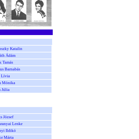
nszky Katalin
áth Ádám
k Tamás
us Barnabás
 Lívia
a Mónika
 Júlia
s József
aranyai Lenke
yi Ildikó
or Márta