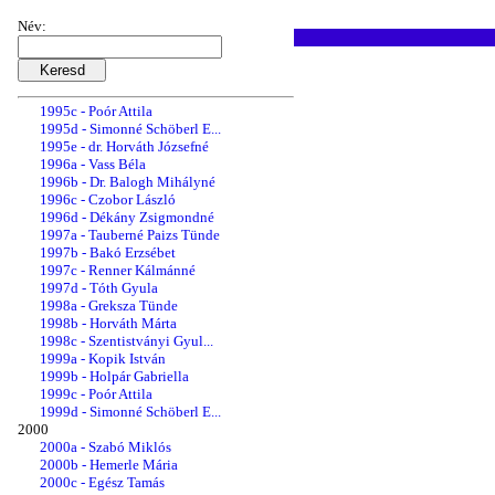
1994a - Vass Béláné
1994b - Dr. Szentistványi ...
Név:
1994c - Kopik István
1994d - Szabó Miklós
1995a - Lang Ágota
1995b - Vargáné Somlai Márta
1995c - Poór Attila
1995d - Simonné Schöberl E...
1995e - dr. Horváth Józsefné
1996a - Vass Béla
1996b - Dr. Balogh Mihályné
1996c - Czobor László
1996d - Dékány Zsigmondné
1997a - Tauberné Paizs Tünde
1997b - Bakó Erzsébet
1997c - Renner Kálmánné
1997d - Tóth Gyula
1998a - Greksza Tünde
1998b - Horváth Márta
1998c - Szentistványi Gyul...
1999a - Kopik István
1999b - Holpár Gabriella
1999c - Poór Attila
1999d - Simonné Schöberl E...
2000
2000a - Szabó Miklós
2000b - Hemerle Mária
2000c - Egész Tamás