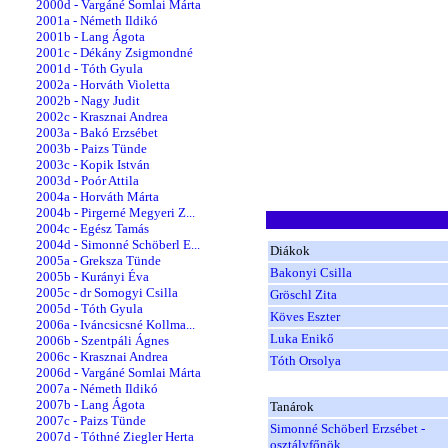
2000d - Vargáné Somlai Márta
2001a - Németh Ildikó
2001b - Lang Ágota
2001c - Dékány Zsigmondné
2001d - Tóth Gyula
2002a - Horváth Violetta
2002b - Nagy Judit
2002c - Krasznai Andrea
2003a - Bakó Erzsébet
2003b - Paizs Tünde
2003c - Kopik István
2003d - Poór Attila
2004a - Horváth Márta
2004b - Pirgerné Megyeri Z...
2004c - Egész Tamás
2004d - Simonné Schöberl E...
Diákok
2005a - Greksza Tünde
Bakonyi Csilla
2005b - Kurányi Éva
2005c - dr Somogyi Csilla
Gröschl Zita
2005d - Tóth Gyula
Köves Eszter
2006a - Iváncsicsné Kollma...
Luka Enikő
2006b - Szentpáli Ágnes
2006c - Krasznai Andrea
Tóth Orsolya
2006d - Vargáné Somlai Márta
2007a - Németh Ildikó
2007b - Lang Ágota
Tanárok
2007c - Paizs Tünde
Simonné Schöberl Erzsébet -
2007d - Tóthné Ziegler Herta
osztályfőnök