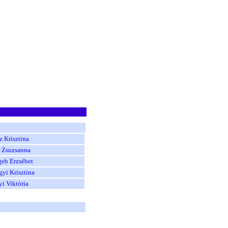
z Krisztina
r Zsuzsanna
geb Erzsébet
gyi Krisztina
i Viktória