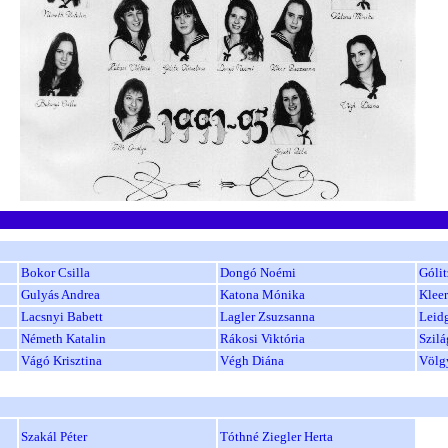
Bokor Csilla
Dongó Noémi
Gólit
Gulyás Andrea
Katona Mónika
Klee
Lacsnyi Babett
Lagler Zsuzsanna
Leid
Németh Katalin
Rákosi Viktória
Szilá
Vágó Krisztina
Végh Diána
Völgy
Szakál Péter
Tóthné Ziegler Herta