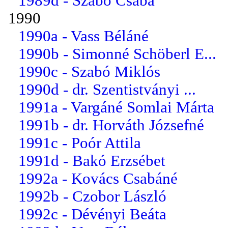
1989d - Szabó Csaba
1990
1990a - Vass Béláné
1990b - Simonné Schöberl E...
1990c - Szabó Miklós
1990d - dr. Szentistványi ...
1991a - Vargáné Somlai Márta
1991b - dr. Horváth Józsefné
1991c - Poór Attila
1991d - Bakó Erzsébet
1992a - Kovács Csabáné
1992b - Czobor László
1992c - Dévényi Beáta