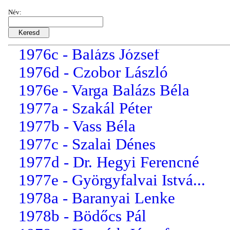
1975e - Horváth Lajosné
Név:
1976a - Krasznai Ferenc
1976b - Dancs Lászlóné
1976c - Balázs József
1976d - Czobor László
1976e - Varga Balázs Béla
1977a - Szakál Péter
1977b - Vass Béla
1977c - Szalai Dénes
1977d - Dr. Hegyi Ferencné
1977e - Györgyfalvai Istvá...
1978a - Baranyai Lenke
1978b - Bödőcs Pál