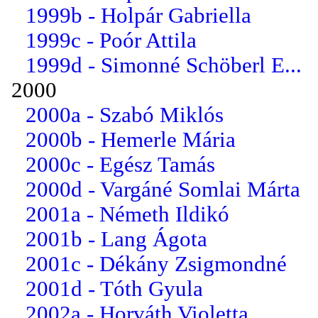
1999b - Holpár Gabriella
1999c - Poór Attila
1999d - Simonné Schöberl E...
2000
2000a - Szabó Miklós
2000b - Hemerle Mária
2000c - Egész Tamás
2000d - Vargáné Somlai Márta
2001a - Németh Ildikó
2001b - Lang Ágota
2001c - Dékány Zsigmondné
2001d - Tóth Gyula
2002a - Horváth Violetta