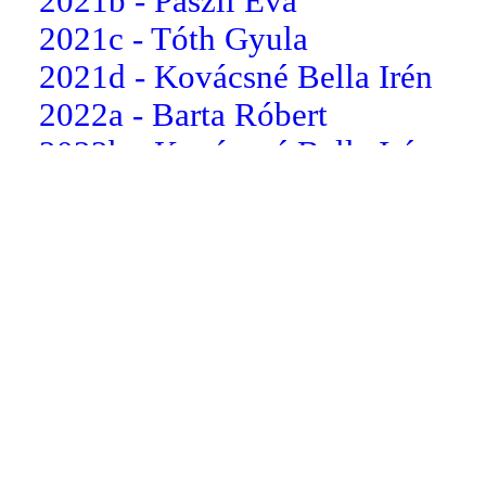
2021b - Pászli Éva
2021c - Tóth Gyula
2021d - Kovácsné Bella Irén
2022a - Barta Róbert
2022b - Kovácsné Bella Irén
2022c - dr. Somogyi Csilla
2022d - Koloszár Balázs