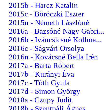
2015b - Harcz Katalin
2015c - Böröczki Eszter
2015n - Németh Lászlóné
2016a - Bazsóné Nagy Gabri...
2016b - Iváncsicsné Kollma...
2016c - Ságvári Orsolya
2016n - Kovácsné Bella Irén
2017a - Barta Róbert
2017b - Kurányi Éva
2017c - Tóth Gyula
2017d - Simon György
2018a - Czupy Judit
2018b - Szentpáli Ágnes