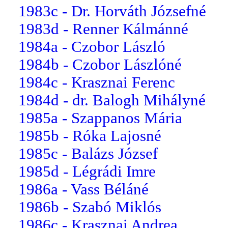
1983c - Dr. Horváth Józsefné
1983d - Renner Kálmánné
1984a - Czobor László
1984b - Czobor Lászlóné
1984c - Krasznai Ferenc
1984d - dr. Balogh Mihályné
1985a - Szappanos Mária
1985b - Róka Lajosné
1985c - Balázs József
1985d - Légrádi Imre
1986a - Vass Béláné
1986b - Szabó Miklós
1986c - Krasznai Andrea