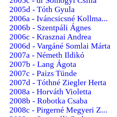
2005c - dr Somogyi Csilla
2005d - Tóth Gyula
2006a - Iváncsicsné Kollma...
2006b - Szentpáli Ágnes
2006c - Krasznai Andrea
2006d - Vargáné Somlai Márta
2007a - Németh Ildikó
2007b - Lang Ágota
2007c - Paizs Tünde
2007d - Tóthné Ziegler Herta
2008a - Horváth Violetta
2008b - Robotka Csaba
2008c - Pirgerné Megyeri Z...