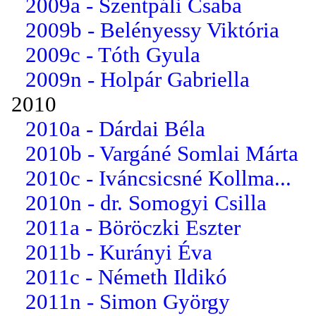
2009a - Szentpáli Csaba
2009b - Belényessy Viktória
2009c - Tóth Gyula
2009n - Holpár Gabriella
2010
2010a - Dárdai Béla
2010b - Vargáné Somlai Márta
2010c - Iváncsicsné Kollma...
2010n - dr. Somogyi Csilla
2011a - Böröczki Eszter
2011b - Kurányi Éva
2011c - Németh Ildikó
2011n - Simon György