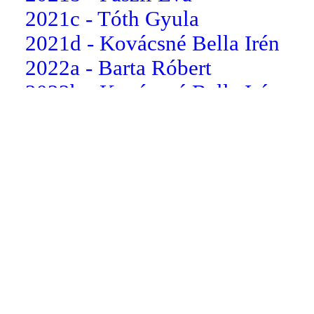
2021c - Tóth Gyula
2021d - Kovácsné Bella Irén
2022a - Barta Róbert
2022b - Kovácsné Bella Irén
2022c - dr. Somogyi Csilla
2022d - Koloszár Balázs