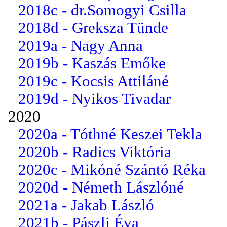
2018c - dr.Somogyi Csilla
2018d - Greksza Tünde
2019a - Nagy Anna
2019b - Kaszás Emőke
2019c - Kocsis Attiláné
2019d - Nyikos Tivadar
2020
2020a - Tóthné Keszei Tekla
2020b - Radics Viktória
2020c - Mikóné Szántó Réka
2020d - Németh Lászlóné
2021a - Jakab László
2021b - Pászli Éva