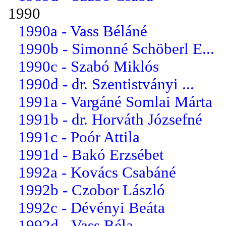
1990
1990a - Vass Béláné
1990b - Simonné Schöberl E...
1990c - Szabó Miklós
1990d - dr. Szentistványi ...
1991a - Vargáné Somlai Márta
1991b - dr. Horváth Józsefné
1991c - Poór Attila
1991d - Bakó Erzsébet
1992a - Kovács Csabáné
1992b - Czobor László
1992c - Dévényi Beáta
1992d - Vass Béla