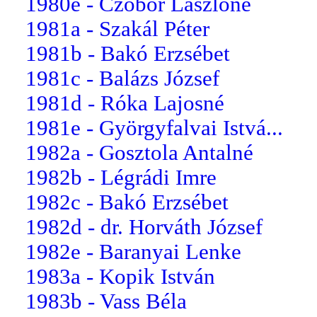
1980e - Czobor Lászlóné
1981a - Szakál Péter
1981b - Bakó Erzsébet
1981c - Balázs József
1981d - Róka Lajosné
1981e - Györgyfalvai Istvá...
1982a - Gosztola Antalné
1982b - Légrádi Imre
1982c - Bakó Erzsébet
1982d - dr. Horváth József
1982e - Baranyai Lenke
1983a - Kopik István
1983b - Vass Béla