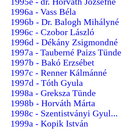
1995e - dr. Horváth Józsefné
1996a - Vass Béla
1996b - Dr. Balogh Mihályné
1996c - Czobor László
1996d - Dékány Zsigmondné
1997a - Tauberné Paizs Tünde
1997b - Bakó Erzsébet
1997c - Renner Kálmánné
1997d - Tóth Gyula
1998a - Greksza Tünde
1998b - Horváth Márta
1998c - Szentistványi Gyul...
1999a - Kopik István