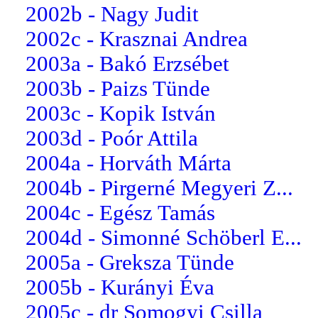
2002b - Nagy Judit
2002c - Krasznai Andrea
2003a - Bakó Erzsébet
2003b - Paizs Tünde
2003c - Kopik István
2003d - Poór Attila
2004a - Horváth Márta
2004b - Pirgerné Megyeri Z...
2004c - Egész Tamás
2004d - Simonné Schöberl E...
2005a - Greksza Tünde
2005b - Kurányi Éva
2005c - dr Somogyi Csilla