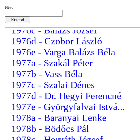
1976a - Krasznai Ferenc
Név:
1976b - Dancs Lászlóné
1976c - Balázs József
1976d - Czobor László
1976e - Varga Balázs Béla
1977a - Szakál Péter
1977b - Vass Béla
1977c - Szalai Dénes
1977d - Dr. Hegyi Ferencné
1977e - Györgyfalvai Istvá...
1978a - Baranyai Lenke
1978b - Bödőcs Pál
1978c - Horváth József