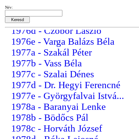
1976b - Dancs Lászlóné
Név:
1976c - Balázs József
1976d - Czobor László
1976e - Varga Balázs Béla
1977a - Szakál Péter
1977b - Vass Béla
1977c - Szalai Dénes
1977d - Dr. Hegyi Ferencné
1977e - Györgyfalvai Istvá...
1978a - Baranyai Lenke
1978b - Bödőcs Pál
1978c - Horváth József