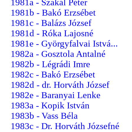
1981a - Szakál Péter
1981b - Bakó Erzsébet
1981c - Balázs József
1981d - Róka Lajosné
1981e - Györgyfalvai Istvá...
1982a - Gosztola Antalné
1982b - Légrádi Imre
1982c - Bakó Erzsébet
1982d - dr. Horváth József
1982e - Baranyai Lenke
1983a - Kopik István
1983b - Vass Béla
1983c - Dr. Horváth Józsefné