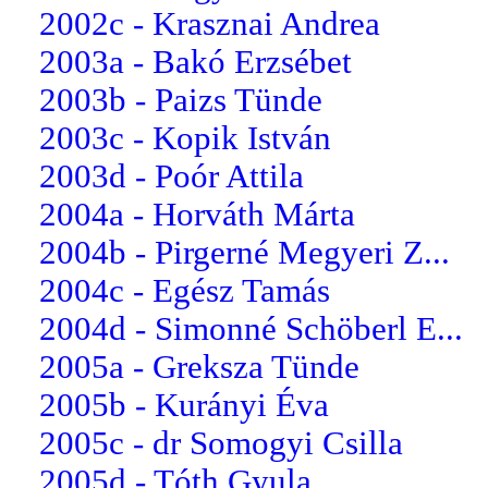
2002c - Krasznai Andrea
2003a - Bakó Erzsébet
2003b - Paizs Tünde
2003c - Kopik István
2003d - Poór Attila
2004a - Horváth Márta
2004b - Pirgerné Megyeri Z...
2004c - Egész Tamás
2004d - Simonné Schöberl E...
2005a - Greksza Tünde
2005b - Kurányi Éva
2005c - dr Somogyi Csilla
2005d - Tóth Gyula