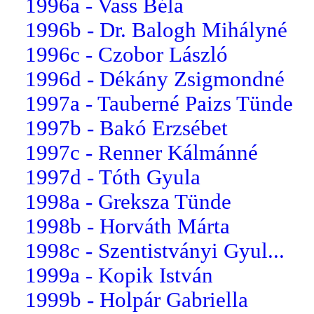
1996a - Vass Béla
1996b - Dr. Balogh Mihályné
1996c - Czobor László
1996d - Dékány Zsigmondné
1997a - Tauberné Paizs Tünde
1997b - Bakó Erzsébet
1997c - Renner Kálmánné
1997d - Tóth Gyula
1998a - Greksza Tünde
1998b - Horváth Márta
1998c - Szentistványi Gyul...
1999a - Kopik István
1999b - Holpár Gabriella