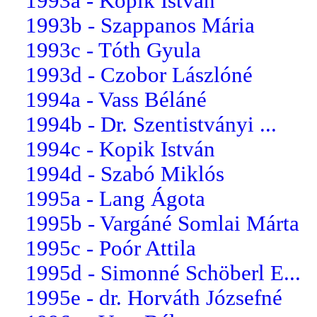
1993a - Kopik István
1993b - Szappanos Mária
1993c - Tóth Gyula
1993d - Czobor Lászlóné
1994a - Vass Béláné
1994b - Dr. Szentistványi ...
1994c - Kopik István
1994d - Szabó Miklós
1995a - Lang Ágota
1995b - Vargáné Somlai Márta
1995c - Poór Attila
1995d - Simonné Schöberl E...
1995e - dr. Horváth Józsefné