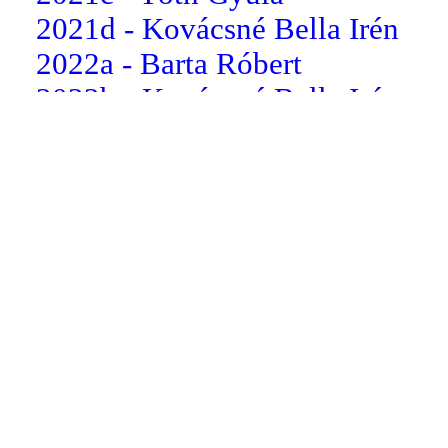
2021d - Kovácsné Bella Irén
2022a - Barta Róbert
2022b - Kovácsné Bella Irén
2022c - dr. Somogyi Csilla
2022d - Koloszár Balázs