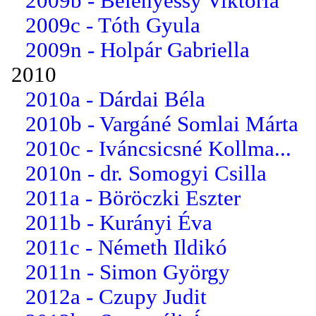
2009b - Belényessy Viktória
2009c - Tóth Gyula
2009n - Holpár Gabriella
2010
2010a - Dárdai Béla
2010b - Vargáné Somlai Márta
2010c - Iváncsicsné Kollma...
2010n - dr. Somogyi Csilla
2011a - Böröczki Eszter
2011b - Kurányi Éva
2011c - Németh Ildikó
2011n - Simon György
2012a - Czupy Judit