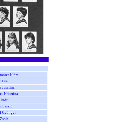
anics Klára
e Éva
 Jusztina
s Krisztina
 Judit
i László
ai Gyöngyi
Zsolt