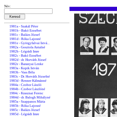
1980
1980a - Czobor László
Név:
1980b - Vass Béláné
1980c - Krasznai Ferenc
1980d - Balázs Józsefné
1980e - Czobor Lászlóné
1981a - Szakál Péter
1981b - Bakó Erzsébet
1981c - Balázs József
1981d - Róka Lajosné
1981e - Györgyfalvai Istvá...
1982a - Gosztola Antalné
1982b - Légrádi Imre
1982c - Bakó Erzsébet
1982d - dr. Horváth József
1982e - Baranyai Lenke
1983a - Kopik István
1983b - Vass Béla
1983c - Dr. Horváth Józsefné
1983d - Renner Kálmánné
1984a - Czobor László
1984b - Czobor Lászlóné
1984c - Krasznai Ferenc
1984d - dr. Balogh Mihályné
1985a - Szappanos Mária
1985b - Róka Lajosné
1985c - Balázs József
1985d - Légrádi Imre