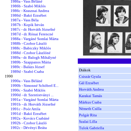
1986a - Vass Béláné
1986b - Szabó Miklós
1986c - Krasznai Andrea
1986d - Bakó Erzsébet
1987a - Vass Béla
1987b - Kopik István
1987c - dr. Horváth Józsefné
1987d - dr. Rónai Ferencné
1988a - Vargáné Somlai Márta
1988b - Czobor László
1988c - Babiczky Miklós
1988d - Czobor Lászlóné
1989a - dr. Balogh Mihályné
1989b - Szappanos Mária
1989c - Balázs József
Diákok
1989d - Szabó Csaba
1990
Csiszár Gyula
1990a - Vass Béláné
Gál Erzsébet
1990b - Simonné Schöberl E...
Horváth Andrea
1990c - Szabó Miklós
1990d - dr. Szentistványi ...
Karakai Tamás
1991a - Vargáné Somlai Márta
Márkus Csaba
1991b - dr. Horváth Józsefné
Németh Csilla
1991c - Poór Attila
1991d - Bakó Erzsébet
Polgár Rita
1992a - Kovács Csabáné
Szalai Lilla
1992b - Czobor László
1992c - Dévényi Beáta
Tulok Gabriella