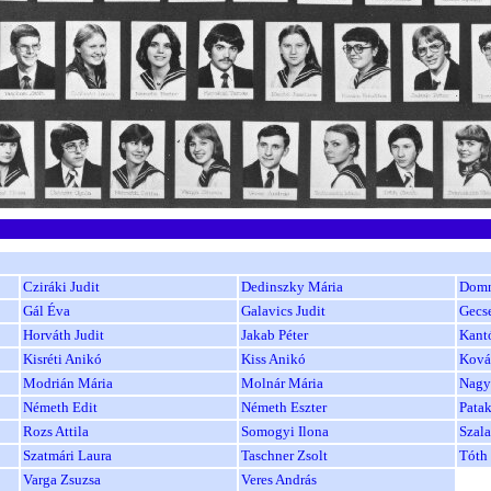
Cziráki Judit
Dedinszky Mária
Domn
Gál Éva
Galavics Judit
Gecs
Horváth Judit
Jakab Péter
Kantó
Kisréti Anikó
Kiss Anikó
Kovác
Modrián Mária
Molnár Mária
Nagy
Németh Edit
Németh Eszter
Patak
Rozs Attila
Somogyi Ilona
Szal
Szatmári Laura
Taschner Zsolt
Tóth 
Varga Zsuzsa
Veres András