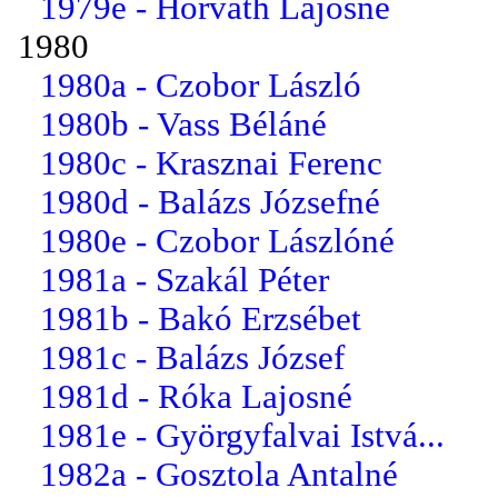
1979e - Horváth Lajosné
1980
1980a - Czobor László
1980b - Vass Béláné
1980c - Krasznai Ferenc
1980d - Balázs Józsefné
1980e - Czobor Lászlóné
1981a - Szakál Péter
1981b - Bakó Erzsébet
1981c - Balázs József
1981d - Róka Lajosné
1981e - Györgyfalvai Istvá...
1982a - Gosztola Antalné