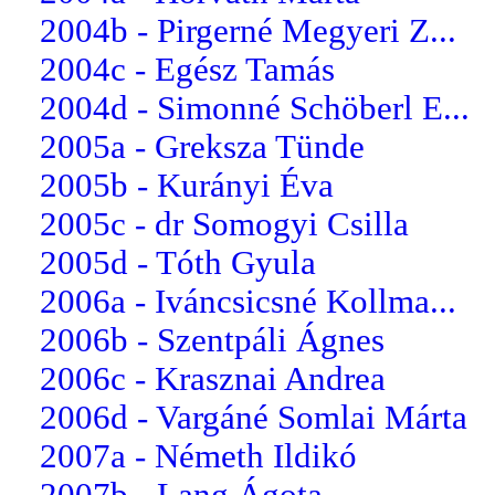
2004b - Pirgerné Megyeri Z...
2004c - Egész Tamás
2004d - Simonné Schöberl E...
2005a - Greksza Tünde
2005b - Kurányi Éva
2005c - dr Somogyi Csilla
2005d - Tóth Gyula
2006a - Iváncsicsné Kollma...
2006b - Szentpáli Ágnes
2006c - Krasznai Andrea
2006d - Vargáné Somlai Márta
2007a - Németh Ildikó
2007b - Lang Ágota