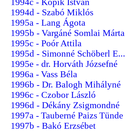
1994c - Kopik István
1994d - Szabó Miklós
1995a - Lang Ágota
1995b - Vargáné Somlai Márta
1995c - Poór Attila
1995d - Simonné Schöberl E...
1995e - dr. Horváth Józsefné
1996a - Vass Béla
1996b - Dr. Balogh Mihályné
1996c - Czobor László
1996d - Dékány Zsigmondné
1997a - Tauberné Paizs Tünde
1997b - Bakó Erzsébet