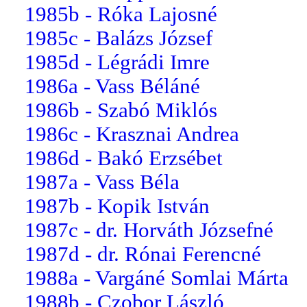
1985b - Róka Lajosné
1985c - Balázs József
1985d - Légrádi Imre
1986a - Vass Béláné
1986b - Szabó Miklós
1986c - Krasznai Andrea
1986d - Bakó Erzsébet
1987a - Vass Béla
1987b - Kopik István
1987c - dr. Horváth Józsefné
1987d - dr. Rónai Ferencné
1988a - Vargáné Somlai Márta
1988b - Czobor László