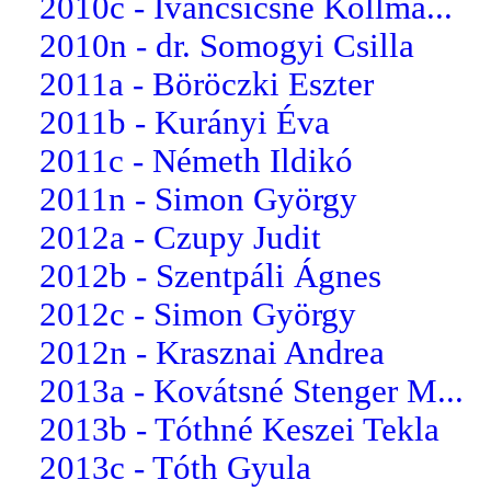
2010c - Iváncsicsné Kollma...
2010n - dr. Somogyi Csilla
2011a - Böröczki Eszter
2011b - Kurányi Éva
2011c - Németh Ildikó
2011n - Simon György
2012a - Czupy Judit
2012b - Szentpáli Ágnes
2012c - Simon György
2012n - Krasznai Andrea
2013a - Kovátsné Stenger M...
2013b - Tóthné Keszei Tekla
2013c - Tóth Gyula