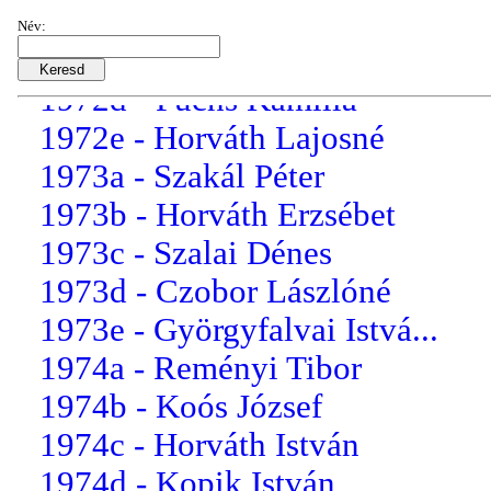
1972b - dr. Tárnok Pálné
Név:
1972c - Czobor László
1972d - Fuchs Kamilla
1972e - Horváth Lajosné
1973a - Szakál Péter
1973b - Horváth Erzsébet
1973c - Szalai Dénes
1973d - Czobor Lászlóné
1973e - Györgyfalvai Istvá...
1974a - Reményi Tibor
1974b - Koós József
1974c - Horváth István
1974d - Kopik István