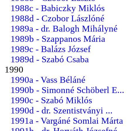
1988c - Babiczky Miklós
1988d - Czobor Lászlóné
1989a - dr. Balogh Mihályné
1989b - Szappanos Mária
1989c - Balázs József
1989d - Szabó Csaba
1990
1990a - Vass Béláné
1990b - Simonné Schöberl E...
1990c - Szabó Miklós
1990d - dr. Szentistványi ...
1991a - Vargáné Somlai Márta
1991b - dr. Horváth Józsefné