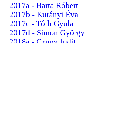
2017a - Barta Róbert
2017b - Kurányi Éva
2017c - Tóth Gyula
2017d - Simon György
2018a - Czupy Judit
2018b - Szentpáli Ágnes
2018c - dr.Somogyi Csilla
2018d - Greksza Tünde
2019a - Nagy Anna
2019b - Kaszás Emőke
2019c - Kocsis Attiláné
2019d - Nyikos Tivadar
2020