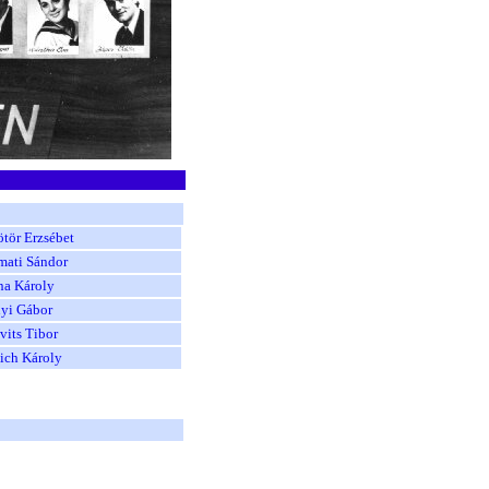
tör Erzsébet
mati Sándor
na Károly
nyi Gábor
vits Tibor
ich Károly