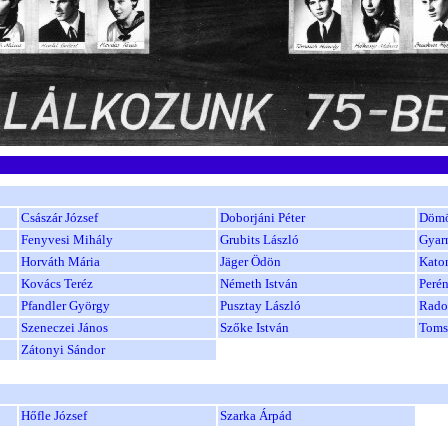
Császár József
Doborjáni Péter
Dömö
Fenyvesi Mihály
Grubits László
Gyar
Horváth Mária
Jäger Ödön
Kato
Kovács Teréz
Németh István
Peré
Pfandler György
Pusztay László
Rado
Szeneczei János
Szőke István
Toms
Zátonyi Sándor
Hőfle József
Szarka Árpád