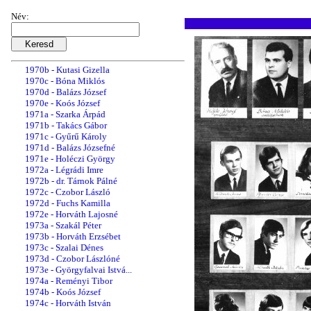
1969b - Uray Aliz
1969c - Czobor László
Név:
1969d - Reményi Tibor
1969e - Krasznai Ferenc
1970
1970a - Varga Balázs Béla
1970b - Kutasi Gizella
1970c - Bóna Miklós
1970d - Balázs József
1970e - Koós József
1971a - Szarka Árpád
1971b - Takács Gábor
1971c - Gyűrű Károly
1971d - Balázs Józsefné
1971e - Holéczi György
1972a - Légrádi Imre
1972b - dr. Tárnok Pálné
1972c - Czobor László
1972d - Fuchs Kamilla
1972e - Horváth Lajosné
1973a - Szakál Péter
1973b - Horváth Erzsébet
1973c - Szalai Dénes
1973d - Czobor Lászlóné
1973e - Györgyfalvai Istvá...
1974a - Reményi Tibor
1974b - Koós József
1974c - Horváth István