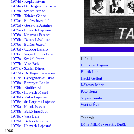
1974d - Kopik István
1974e - Dr. Hargitai Lajosné
1975a - Szarka Árpád
1975b - Takács Gábor
1975c - Balázs Józsefné
1975d - Gosztola Antalné
1975e - Horváth Lajosné
1976a - Krasznai Ferenc
1976b - Dancs Lászlóné
1976c - Balázs József
1976d - Czobor László
1976e - Varga Balázs Béla
Diákok
1977a - Szakál Péter
1977b - Vass Béla
Bruckner Frigyes
1977c - Szalai Dénes
Fábrik Imre
1977d - Dr. Hegyi Ferencné
1977e - Györgyfalvai Istvá...
Hackl Gellért
1978a - Baranyai Lenke
Kékessy Mária
1978b - Bödőcs Pál
Pete Ilona
1978c - Horváth József
1978d - Róka Lajosné
Sajtos Emőke
1978e - dr. Hargitai Lajosné
Wartha Éva
1979a - Kopik István
1979b - Bakó Erzsébet
1979c - Vass Béla
Tanárok
1979d - Balázs Józsefné
Bóna Miklós - osztályfőnök
1979e - Horváth Lajosné
1980