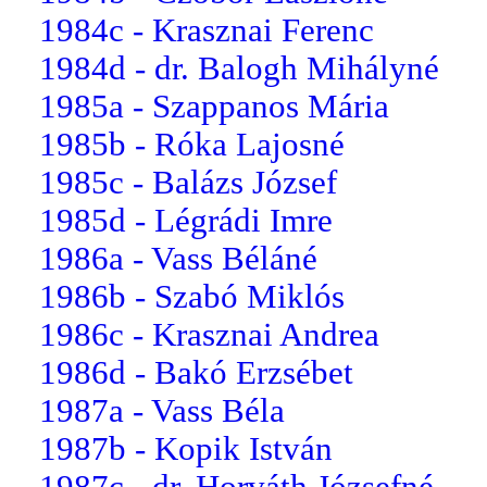
1984c - Krasznai Ferenc
1984d - dr. Balogh Mihályné
1985a - Szappanos Mária
1985b - Róka Lajosné
1985c - Balázs József
1985d - Légrádi Imre
1986a - Vass Béláné
1986b - Szabó Miklós
1986c - Krasznai Andrea
1986d - Bakó Erzsébet
1987a - Vass Béla
1987b - Kopik István
1987c - dr. Horváth Józsefné