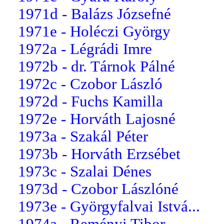
1971d - Balázs Józsefné
1971e - Holéczi György
1972a - Légrádi Imre
1972b - dr. Tárnok Pálné
1972c - Czobor László
1972d - Fuchs Kamilla
1972e - Horváth Lajosné
1973a - Szakál Péter
1973b - Horváth Erzsébet
1973c - Szalai Dénes
1973d - Czobor Lászlóné
1973e - Györgyfalvai Istvá...
1974a - Reményi Tibor