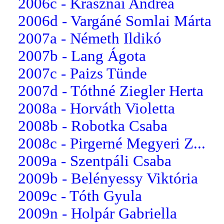
2006c - Krasznai Andrea
2006d - Vargáné Somlai Márta
2007a - Németh Ildikó
2007b - Lang Ágota
2007c - Paizs Tünde
2007d - Tóthné Ziegler Herta
2008a - Horváth Violetta
2008b - Robotka Csaba
2008c - Pirgerné Megyeri Z...
2009a - Szentpáli Csaba
2009b - Belényessy Viktória
2009c - Tóth Gyula
2009n - Holpár Gabriella