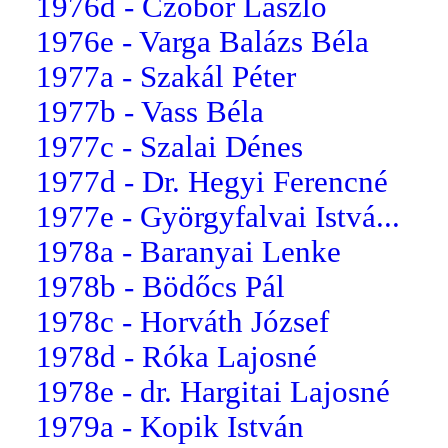
1976d - Czobor László
1976e - Varga Balázs Béla
1977a - Szakál Péter
1977b - Vass Béla
1977c - Szalai Dénes
1977d - Dr. Hegyi Ferencné
1977e - Györgyfalvai Istvá...
1978a - Baranyai Lenke
1978b - Bödőcs Pál
1978c - Horváth József
1978d - Róka Lajosné
1978e - dr. Hargitai Lajosné
1979a - Kopik István