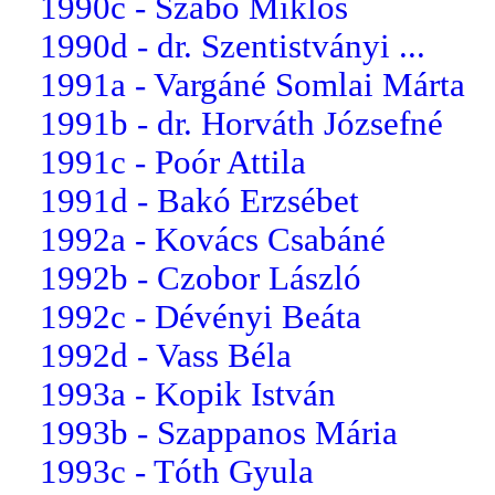
1990c - Szabó Miklós
1990d - dr. Szentistványi ...
1991a - Vargáné Somlai Márta
1991b - dr. Horváth Józsefné
1991c - Poór Attila
1991d - Bakó Erzsébet
1992a - Kovács Csabáné
1992b - Czobor László
1992c - Dévényi Beáta
1992d - Vass Béla
1993a - Kopik István
1993b - Szappanos Mária
1993c - Tóth Gyula