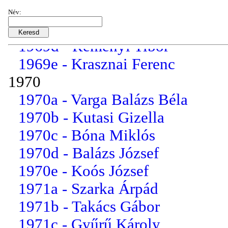
1969b - Uray Aliz
Név:
1969c - Czobor László
1969d - Reményi Tibor
1969e - Krasznai Ferenc
1970
1970a - Varga Balázs Béla
1970b - Kutasi Gizella
1970c - Bóna Miklós
1970d - Balázs József
1970e - Koós József
1971a - Szarka Árpád
1971b - Takács Gábor
1971c - Gyűrű Károly