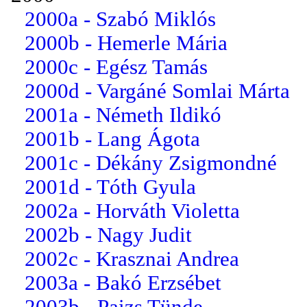
2000a - Szabó Miklós
2000b - Hemerle Mária
2000c - Egész Tamás
2000d - Vargáné Somlai Márta
2001a - Németh Ildikó
2001b - Lang Ágota
2001c - Dékány Zsigmondné
2001d - Tóth Gyula
2002a - Horváth Violetta
2002b - Nagy Judit
2002c - Krasznai Andrea
2003a - Bakó Erzsébet
2003b - Paizs Tünde