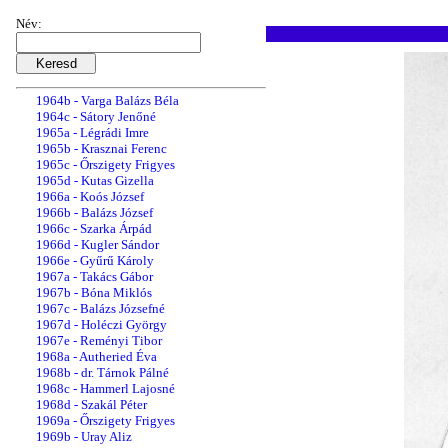
1962b - Uray Aliz
1962c - Szabó Béla
Név:
1963a - Szabó Béla
1963b - Autheried Éva
1963c - Krasznai Ferenc
1964a - Hammerl Lajosné
1964b - Varga Balázs Béla
1964c - Sátory Jenőné
1965a - Légrádi Imre
1965b - Krasznai Ferenc
1965c - Őrszigety Frigyes
1965d - Kutas Gizella
1966a - Koós József
1966b - Balázs József
1966c - Szarka Árpád
1966d - Kugler Sándor
1966e - Gyűrű Károly
1967a - Takács Gábor
1967b - Bóna Miklós
1967c - Balázs Józsefné
1967d - Holéczi György
1967e - Reményi Tibor
1968a - Autheried Éva
1968b - dr. Tárnok Pálné
1968c - Hammerl Lajosné
1968d - Szakál Péter
1969a - Őrszigety Frigyes
1969b - Uray Aliz