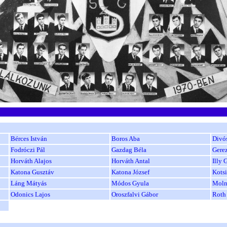
Bérces István
Boros Aba
Divós
Fodróczi Pál
Gazdag Béla
Gerez
Horváth Alajos
Horváth Antal
Illy 
Katona Gusztáv
Katona József
Kotsi
Láng Mátyás
Módos Gyula
Moln
Odonics Lajos
Oroszfalvi Gábor
Roth