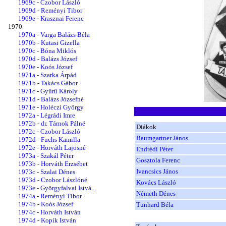
1969c - Czobor László
1969d - Reményi Tibor
1969e - Krasznai Ferenc
1970
1970a - Varga Balázs Béla
1970b - Kutasi Gizella
1970c - Bóna Miklós
1970d - Balázs József
1970e - Koós József
1971a - Szarka Árpád
1971b - Takács Gábor
1971c - Gyűrű Károly
1971d - Balázs Józsefné
1971e - Holéczi György
1972a - Légrádi Imre
1972b - dr. Tárnok Pálné
Diákok
1972c - Czobor László
Baumgartner János
1972d - Fuchs Kamilla
1972e - Horváth Lajosné
Endrédi Péter
1973a - Szakál Péter
Gosztola Ferenc
1973b - Horváth Erzsébet
Ivancsics János
1973c - Szalai Dénes
1973d - Czobor Lászlóné
Kovács László
1973e - Györgyfalvai Istvá...
Németh Dénes
1974a - Reményi Tibor
1974b - Koós József
Tunhard Béla
1974c - Horváth István
1974d - Kopik István