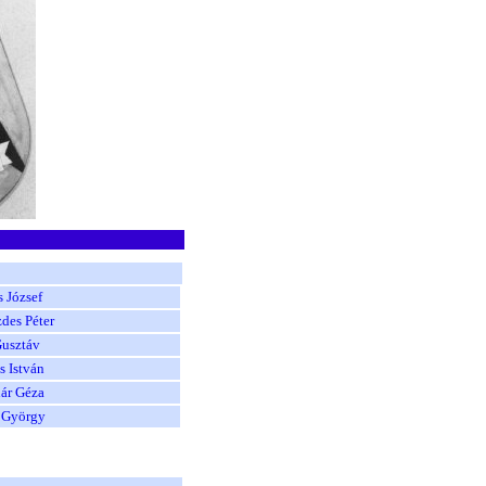
 József
des Péter
Gusztáv
s István
ár Géza
 György