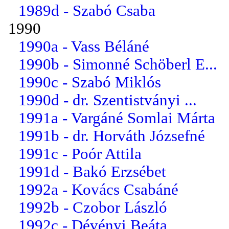
1989d - Szabó Csaba
1990
1990a - Vass Béláné
1990b - Simonné Schöberl E...
1990c - Szabó Miklós
1990d - dr. Szentistványi ...
1991a - Vargáné Somlai Márta
1991b - dr. Horváth Józsefné
1991c - Poór Attila
1991d - Bakó Erzsébet
1992a - Kovács Csabáné
1992b - Czobor László
1992c - Dévényi Beáta