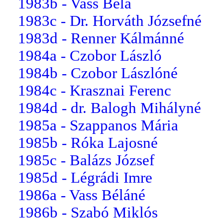
1983b - Vass Béla
1983c - Dr. Horváth Józsefné
1983d - Renner Kálmánné
1984a - Czobor László
1984b - Czobor Lászlóné
1984c - Krasznai Ferenc
1984d - dr. Balogh Mihályné
1985a - Szappanos Mária
1985b - Róka Lajosné
1985c - Balázs József
1985d - Légrádi Imre
1986a - Vass Béláné
1986b - Szabó Miklós