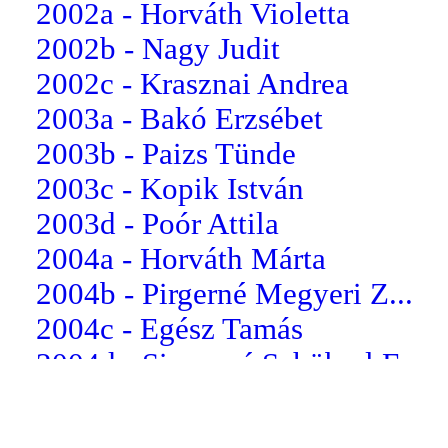
2002a - Horváth Violetta
2002b - Nagy Judit
2002c - Krasznai Andrea
2003a - Bakó Erzsébet
2003b - Paizs Tünde
2003c - Kopik István
2003d - Poór Attila
2004a - Horváth Márta
2004b - Pirgerné Megyeri Z...
2004c - Egész Tamás
2004d - Simonné Schöberl E...
2005a - Greksza Tünde
2005b - Kurányi Éva