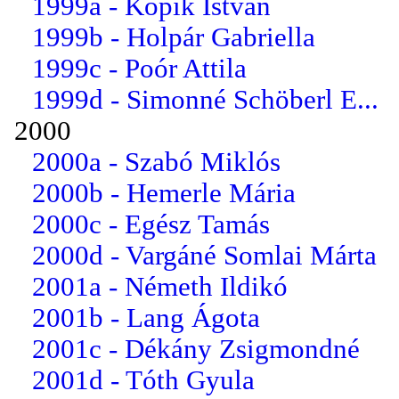
1999a - Kopik István
1999b - Holpár Gabriella
1999c - Poór Attila
1999d - Simonné Schöberl E...
2000
2000a - Szabó Miklós
2000b - Hemerle Mária
2000c - Egész Tamás
2000d - Vargáné Somlai Márta
2001a - Németh Ildikó
2001b - Lang Ágota
2001c - Dékány Zsigmondné
2001d - Tóth Gyula