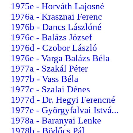
1975e - Horváth Lajosné
1976a - Krasznai Ferenc
1976b - Dancs Lászlóné
1976c - Balázs József
1976d - Czobor László
1976e - Varga Balázs Béla
1977a - Szakál Péter
1977b - Vass Béla
1977c - Szalai Dénes
1977d - Dr. Hegyi Ferencné
1977e - Györgyfalvai Istvá...
1978a - Baranyai Lenke
1978b - Bödőcs Pál