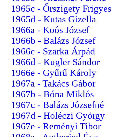
1965c - Őrszigety Frigyes
1965d - Kutas Gizella
1966a - Koós József
1966b - Balázs József
1966c - Szarka Árpád
1966d - Kugler Sándor
1966e - Gyűrű Károly
1967a - Takács Gábor
1967b - Bóna Miklós
1967c - Balázs Józsefné
1967d - Holéczi György
1967e - Reményi Tibor
1968a - Autheried Éva