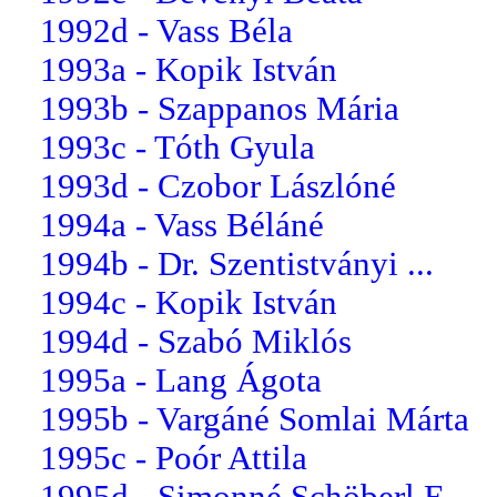
1992d - Vass Béla
1993a - Kopik István
1993b - Szappanos Mária
1993c - Tóth Gyula
1993d - Czobor Lászlóné
1994a - Vass Béláné
1994b - Dr. Szentistványi ...
1994c - Kopik István
1994d - Szabó Miklós
1995a - Lang Ágota
1995b - Vargáné Somlai Márta
1995c - Poór Attila
1995d - Simonné Schöberl E...