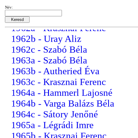
1961a - Kutas Gizella
Név:
1961b - Őrszigety Frigyes
1962a - Krasznai Ferenc
1962b - Uray Aliz
1962c - Szabó Béla
1963a - Szabó Béla
1963b - Autheried Éva
1963c - Krasznai Ferenc
1964a - Hammerl Lajosné
1964b - Varga Balázs Béla
1964c - Sátory Jenőné
1965a - Légrádi Imre
1965b - Krasznai Ferenc