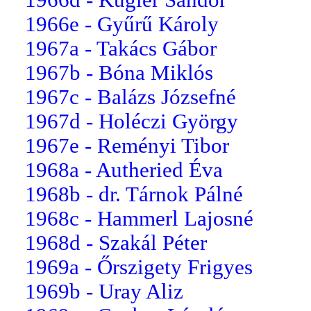
1966e - Gyűrű Károly
1967a - Takács Gábor
1967b - Bóna Miklós
1967c - Balázs Józsefné
1967d - Holéczi György
1967e - Reményi Tibor
1968a - Autheried Éva
1968b - dr. Tárnok Pálné
1968c - Hammerl Lajosné
1968d - Szakál Péter
1969a - Őrszigety Frigyes
1969b - Uray Aliz