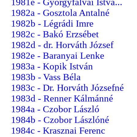
1981e - Györgyfalvai Istvá...
1982a - Gosztola Antalné
1982b - Légrádi Imre
1982c - Bakó Erzsébet
1982d - dr. Horváth József
1982e - Baranyai Lenke
1983a - Kopik István
1983b - Vass Béla
1983c - Dr. Horváth Józsefné
1983d - Renner Kálmánné
1984a - Czobor László
1984b - Czobor Lászlóné
1984c - Krasznai Ferenc