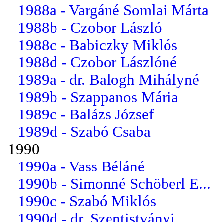
1988a - Vargáné Somlai Márta
1988b - Czobor László
1988c - Babiczky Miklós
1988d - Czobor Lászlóné
1989a - dr. Balogh Mihályné
1989b - Szappanos Mária
1989c - Balázs József
1989d - Szabó Csaba
1990
1990a - Vass Béláné
1990b - Simonné Schöberl E...
1990c - Szabó Miklós
1990d - dr. Szentistványi ...