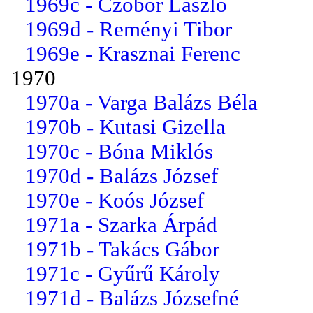
1969c - Czobor László
1969d - Reményi Tibor
1969e - Krasznai Ferenc
1970
1970a - Varga Balázs Béla
1970b - Kutasi Gizella
1970c - Bóna Miklós
1970d - Balázs József
1970e - Koós József
1971a - Szarka Árpád
1971b - Takács Gábor
1971c - Gyűrű Károly
1971d - Balázs Józsefné