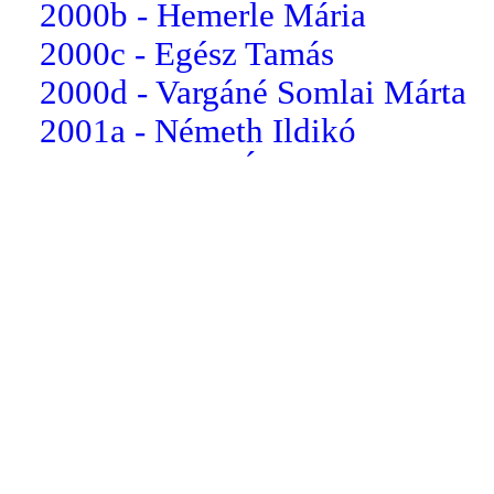
2000b - Hemerle Mária
2000c - Egész Tamás
2000d - Vargáné Somlai Márta
2001a - Németh Ildikó
2001b - Lang Ágota
2001c - Dékány Zsigmondné
2001d - Tóth Gyula
2002a - Horváth Violetta
2002b - Nagy Judit
2002c - Krasznai Andrea
2003a - Bakó Erzsébet
2003b - Paizs Tünde
2003c - Kopik István