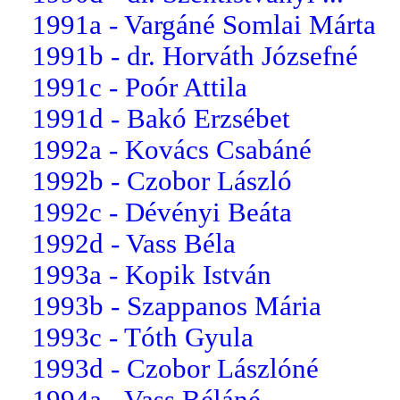
1991a - Vargáné Somlai Márta
1991b - dr. Horváth Józsefné
1991c - Poór Attila
1991d - Bakó Erzsébet
1992a - Kovács Csabáné
1992b - Czobor László
1992c - Dévényi Beáta
1992d - Vass Béla
1993a - Kopik István
1993b - Szappanos Mária
1993c - Tóth Gyula
1993d - Czobor Lászlóné
1994a - Vass Béláné