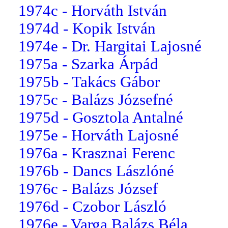
1974c - Horváth István
1974d - Kopik István
1974e - Dr. Hargitai Lajosné
1975a - Szarka Árpád
1975b - Takács Gábor
1975c - Balázs Józsefné
1975d - Gosztola Antalné
1975e - Horváth Lajosné
1976a - Krasznai Ferenc
1976b - Dancs Lászlóné
1976c - Balázs József
1976d - Czobor László
1976e - Varga Balázs Béla