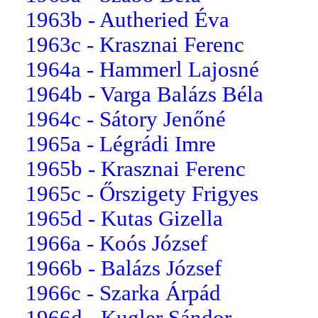
1963b - Autheried Éva
1963c - Krasznai Ferenc
1964a - Hammerl Lajosné
1964b - Varga Balázs Béla
1964c - Sátory Jenőné
1965a - Légrádi Imre
1965b - Krasznai Ferenc
1965c - Őrszigety Frigyes
1965d - Kutas Gizella
1966a - Koós József
1966b - Balázs József
1966c - Szarka Árpád
1966d - Kugler Sándor