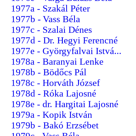
1977a - Szakál Péter
1977b - Vass Béla
1977c - Szalai Dénes
1977d - Dr. Hegyi Ferencné
1977e - Györgyfalvai Istvá...
1978a - Baranyai Lenke
1978b - Bödőcs Pál
1978c - Horváth József
1978d - Róka Lajosné
1978e - dr. Hargitai Lajosné
1979a - Kopik István
1979b - Bakó Erzsébet
1979c - Vass Béla