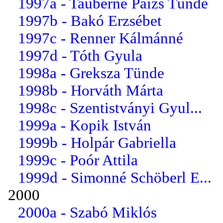
1997a - Tauberné Paizs Tünde
1997b - Bakó Erzsébet
1997c - Renner Kálmánné
1997d - Tóth Gyula
1998a - Greksza Tünde
1998b - Horváth Márta
1998c - Szentistványi Gyul...
1999a - Kopik István
1999b - Holpár Gabriella
1999c - Poór Attila
1999d - Simonné Schöberl E...
2000
2000a - Szabó Miklós