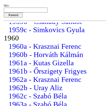
1958b - Őrszigethy Frigyes
Név:
1959a - Sátory Jenőné
1959b - Csanády Sándor
1959c - Simkovics Gyula
1960
1960a - Krasznai Ferenc
1960b - Horváth Kálmán
1961a - Kutas Gizella
1961b - Őrszigety Frigyes
1962a - Krasznai Ferenc
1962b - Uray Aliz
1962c - Szabó Béla
1963a - Szabó Béla