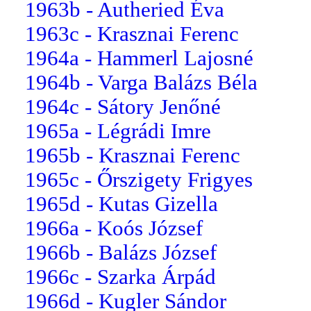
1963b - Autheried Éva
1963c - Krasznai Ferenc
1964a - Hammerl Lajosné
1964b - Varga Balázs Béla
1964c - Sátory Jenőné
1965a - Légrádi Imre
1965b - Krasznai Ferenc
1965c - Őrszigety Frigyes
1965d - Kutas Gizella
1966a - Koós József
1966b - Balázs József
1966c - Szarka Árpád
1966d - Kugler Sándor