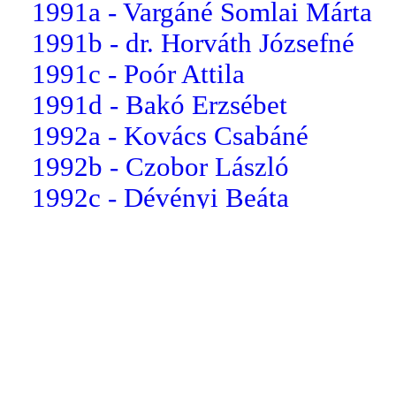
1991a - Vargáné Somlai Márta
1991b - dr. Horváth Józsefné
1991c - Poór Attila
1991d - Bakó Erzsébet
1992a - Kovács Csabáné
1992b - Czobor László
1992c - Dévényi Beáta
1992d - Vass Béla
1993a - Kopik István
1993b - Szappanos Mária
1993c - Tóth Gyula
1993d - Czobor Lászlóné
1994a - Vass Béláné