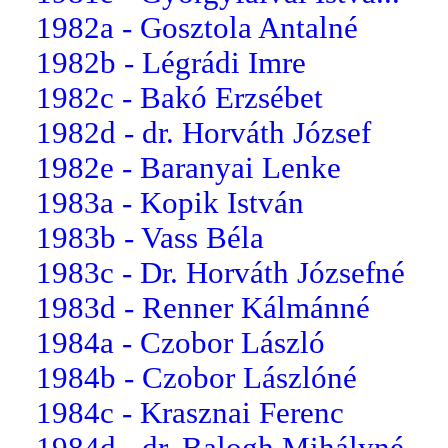
1982a - Gosztola Antalné
1982b - Légrádi Imre
1982c - Bakó Erzsébet
1982d - dr. Horváth József
1982e - Baranyai Lenke
1983a - Kopik István
1983b - Vass Béla
1983c - Dr. Horváth Józsefné
1983d - Renner Kálmánné
1984a - Czobor László
1984b - Czobor Lászlóné
1984c - Krasznai Ferenc
1984d - dr. Balogh Mihályné