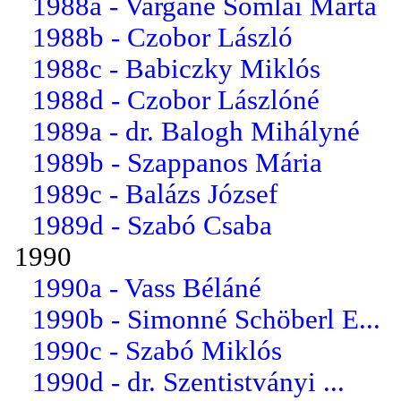
1988a - Vargáné Somlai Márta
1988b - Czobor László
1988c - Babiczky Miklós
1988d - Czobor Lászlóné
1989a - dr. Balogh Mihályné
1989b - Szappanos Mária
1989c - Balázs József
1989d - Szabó Csaba
1990
1990a - Vass Béláné
1990b - Simonné Schöberl E...
1990c - Szabó Miklós
1990d - dr. Szentistványi ...