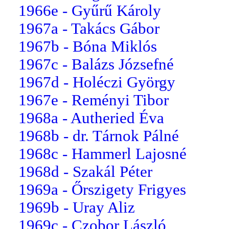
1966e - Gyűrű Károly
1967a - Takács Gábor
1967b - Bóna Miklós
1967c - Balázs Józsefné
1967d - Holéczi György
1967e - Reményi Tibor
1968a - Autheried Éva
1968b - dr. Tárnok Pálné
1968c - Hammerl Lajosné
1968d - Szakál Péter
1969a - Őrszigety Frigyes
1969b - Uray Aliz
1969c - Czobor László