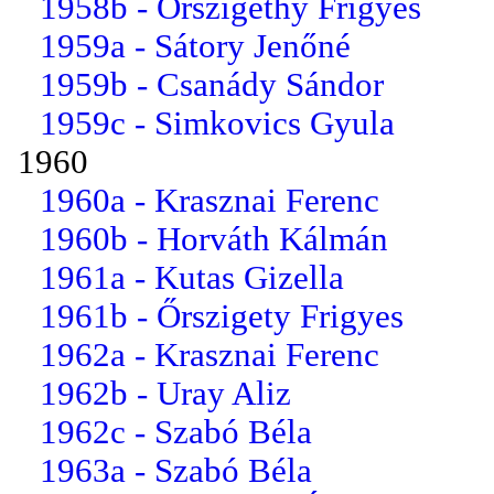
1958b - Őrszigethy Frigyes
1959a - Sátory Jenőné
1959b - Csanády Sándor
1959c - Simkovics Gyula
1960
1960a - Krasznai Ferenc
1960b - Horváth Kálmán
1961a - Kutas Gizella
1961b - Őrszigety Frigyes
1962a - Krasznai Ferenc
1962b - Uray Aliz
1962c - Szabó Béla
1963a - Szabó Béla