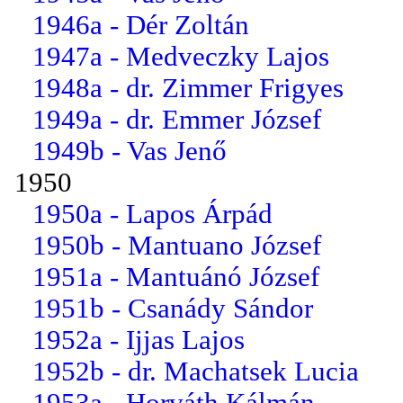
1946a - Dér Zoltán
1947a - Medveczky Lajos
1948a - dr. Zimmer Frigyes
1949a - dr. Emmer József
1949b - Vas Jenő
1950
1950a - Lapos Árpád
1950b - Mantuano József
1951a - Mantuánó József
1951b - Csanády Sándor
1952a - Ijjas Lajos
1952b - dr. Machatsek Lucia
1953a - Horváth Kálmán