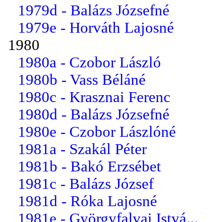
1979d - Balázs Józsefné
1979e - Horváth Lajosné
1980
1980a - Czobor László
1980b - Vass Béláné
1980c - Krasznai Ferenc
1980d - Balázs Józsefné
1980e - Czobor Lászlóné
1981a - Szakál Péter
1981b - Bakó Erzsébet
1981c - Balázs József
1981d - Róka Lajosné
1981e - Györgyfalvai Istvá...