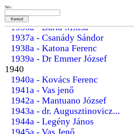
1934a - Dr. Halász Gyula
Név:
1935a - Vas Jenő
1936a - Barta Miksa
1937a - Csanády Sándor
1938a - Katona Ferenc
1939a - Dr Emmer József
1940
1940a - Kovács Ferenc
1941a - Vas jenő
1942a - Mantuano József
1943a - dr. Augusztinovicz...
1944a - Legény János
1945a - Vas Jenő