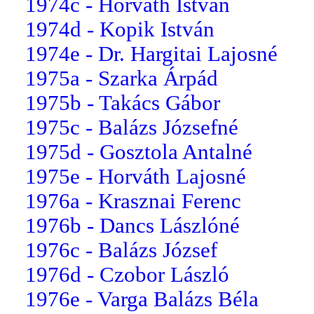
1974c - Horváth István
1974d - Kopik István
1974e - Dr. Hargitai Lajosné
1975a - Szarka Árpád
1975b - Takács Gábor
1975c - Balázs Józsefné
1975d - Gosztola Antalné
1975e - Horváth Lajosné
1976a - Krasznai Ferenc
1976b - Dancs Lászlóné
1976c - Balázs József
1976d - Czobor László
1976e - Varga Balázs Béla