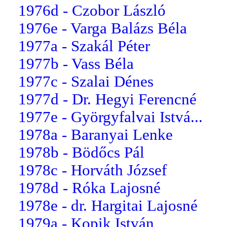
1976d - Czobor László
1976e - Varga Balázs Béla
1977a - Szakál Péter
1977b - Vass Béla
1977c - Szalai Dénes
1977d - Dr. Hegyi Ferencné
1977e - Györgyfalvai Istvá...
1978a - Baranyai Lenke
1978b - Bödőcs Pál
1978c - Horváth József
1978d - Róka Lajosné
1978e - dr. Hargitai Lajosné
1979a - Kopik István