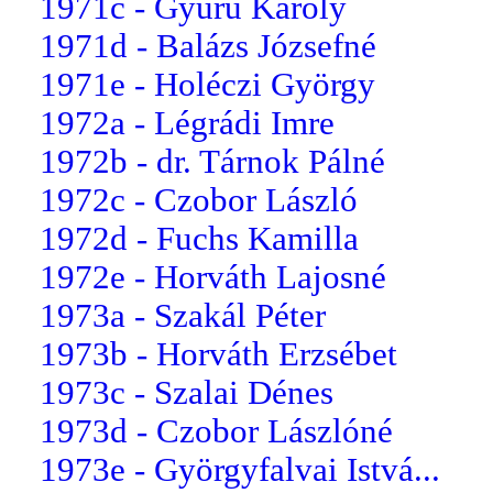
1971c - Gyűrű Károly
1971d - Balázs Józsefné
1971e - Holéczi György
1972a - Légrádi Imre
1972b - dr. Tárnok Pálné
1972c - Czobor László
1972d - Fuchs Kamilla
1972e - Horváth Lajosné
1973a - Szakál Péter
1973b - Horváth Erzsébet
1973c - Szalai Dénes
1973d - Czobor Lászlóné
1973e - Györgyfalvai Istvá...