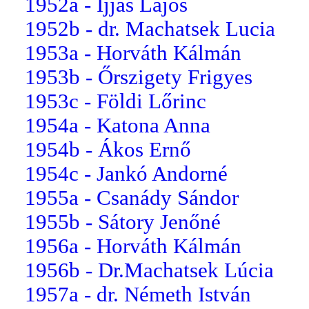
1952a - Ijjas Lajos
1952b - dr. Machatsek Lucia
1953a - Horváth Kálmán
1953b - Őrszigety Frigyes
1953c - Földi Lőrinc
1954a - Katona Anna
1954b - Ákos Ernő
1954c - Jankó Andorné
1955a - Csanády Sándor
1955b - Sátory Jenőné
1956a - Horváth Kálmán
1956b - Dr.Machatsek Lúcia
1957a - dr. Németh István