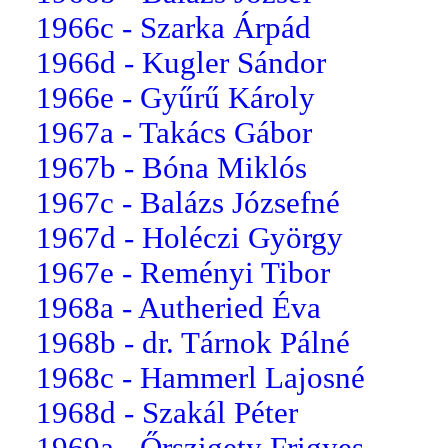
1966c - Szarka Árpád
1966d - Kugler Sándor
1966e - Gyűrű Károly
1967a - Takács Gábor
1967b - Bóna Miklós
1967c - Balázs Józsefné
1967d - Holéczi György
1967e - Reményi Tibor
1968a - Autheried Éva
1968b - dr. Tárnok Pálné
1968c - Hammerl Lajosné
1968d - Szakál Péter
1969a - Őrszigety Frigyes