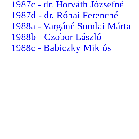
1987c - dr. Horváth Józsefné
1987d - dr. Rónai Ferencné
1988a - Vargáné Somlai Márta
1988b - Czobor László
1988c - Babiczky Miklós
1988d - Czobor Lászlóné
1989a - dr. Balogh Mihályné
1989b - Szappanos Mária
1989c - Balázs József
1989d - Szabó Csaba
1990
1990a - Vass Béláné
1990b - Simonné Schöberl E...