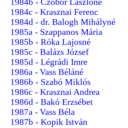
1984b - Czobor Lászlóné
1984c - Krasznai Ferenc
1984d - dr. Balogh Mihályné
1985a - Szappanos Mária
1985b - Róka Lajosné
1985c - Balázs József
1985d - Légrádi Imre
1986a - Vass Béláné
1986b - Szabó Miklós
1986c - Krasznai Andrea
1986d - Bakó Erzsébet
1987a - Vass Béla
1987b - Kopik István