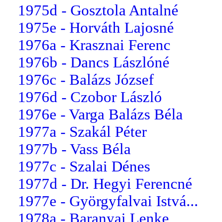
1975d - Gosztola Antalné
1975e - Horváth Lajosné
1976a - Krasznai Ferenc
1976b - Dancs Lászlóné
1976c - Balázs József
1976d - Czobor László
1976e - Varga Balázs Béla
1977a - Szakál Péter
1977b - Vass Béla
1977c - Szalai Dénes
1977d - Dr. Hegyi Ferencné
1977e - Györgyfalvai Istvá...
1978a - Baranyai Lenke