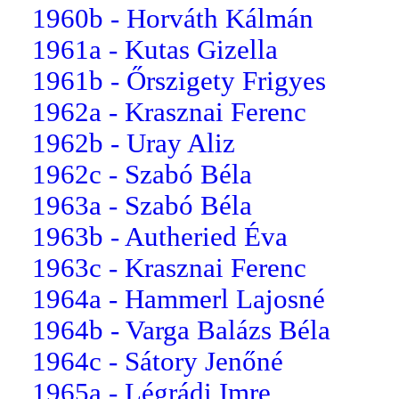
1960b - Horváth Kálmán
1961a - Kutas Gizella
1961b - Őrszigety Frigyes
1962a - Krasznai Ferenc
1962b - Uray Aliz
1962c - Szabó Béla
1963a - Szabó Béla
1963b - Autheried Éva
1963c - Krasznai Ferenc
1964a - Hammerl Lajosné
1964b - Varga Balázs Béla
1964c - Sátory Jenőné
1965a - Légrádi Imre