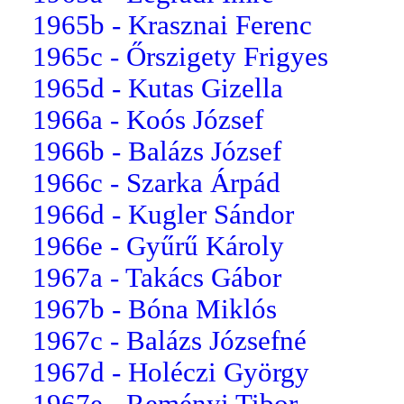
1965b - Krasznai Ferenc
1965c - Őrszigety Frigyes
1965d - Kutas Gizella
1966a - Koós József
1966b - Balázs József
1966c - Szarka Árpád
1966d - Kugler Sándor
1966e - Gyűrű Károly
1967a - Takács Gábor
1967b - Bóna Miklós
1967c - Balázs Józsefné
1967d - Holéczi György
1967e - Reményi Tibor