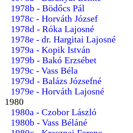
1978b - Bödőcs Pál
1978c - Horváth József
1978d - Róka Lajosné
1978e - dr. Hargitai Lajosné
1979a - Kopik István
1979b - Bakó Erzsébet
1979c - Vass Béla
1979d - Balázs Józsefné
1979e - Horváth Lajosné
1980
1980a - Czobor László
1980b - Vass Béláné
1980c - Krasznai Ferenc