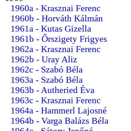
1960a - Krasznai Ferenc
1960b - Horváth Kálmán
1961a - Kutas Gizella
1961b - Őrszigety Frigyes
1962a - Krasznai Ferenc
1962b - Uray Aliz
1962c - Szabó Béla
1963a - Szabó Béla
1963b - Autheried Éva
1963c - Krasznai Ferenc
1964a - Hammerl Lajosné
1964b - Varga Balázs Béla
1964c - Sátory Jenőné