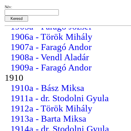
1903a - Horváth Rezső
Név:
1904a - Faragó József
1905a - Faragó József
1906a - Török Mihály
1907a - Faragó Andor
1908a - Vendl Aladár
1909a - Faragó Andor
1910
1910a - Bász Miksa
1911a - dr. Stodolni Gyula
1912a - Török Mihály
1913a - Barta Miksa
1914a - dr. Stodolni Gyula