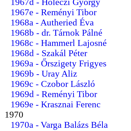
1967d - Holéczi György
1967e - Reményi Tibor
1968a - Autheried Éva
1968b - dr. Tárnok Pálné
1968c - Hammerl Lajosné
1968d - Szakál Péter
1969a - Őrszigety Frigyes
1969b - Uray Aliz
1969c - Czobor László
1969d - Reményi Tibor
1969e - Krasznai Ferenc
1970
1970a - Varga Balázs Béla