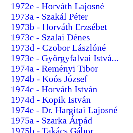
1972e - Horváth Lajosné
1973a - Szakál Péter
1973b - Horváth Erzsébet
1973c - Szalai Dénes
1973d - Czobor Lászlóné
1973e - Györgyfalvai Istvá...
1974a - Reményi Tibor
1974b - Koós József
1974c - Horváth István
1974d - Kopik István
1974e - Dr. Hargitai Lajosné
1975a - Szarka Árpád
1975b - Takács Gábor