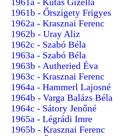
1961a - Kutas Gizella
1961b - Őrszigety Frigyes
1962a - Krasznai Ferenc
1962b - Uray Aliz
1962c - Szabó Béla
1963a - Szabó Béla
1963b - Autheried Éva
1963c - Krasznai Ferenc
1964a - Hammerl Lajosné
1964b - Varga Balázs Béla
1964c - Sátory Jenőné
1965a - Légrádi Imre
1965b - Krasznai Ferenc