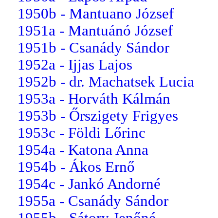
1950b - Mantuano József
1951a - Mantuánó József
1951b - Csanády Sándor
1952a - Ijjas Lajos
1952b - dr. Machatsek Lucia
1953a - Horváth Kálmán
1953b - Őrszigety Frigyes
1953c - Földi Lőrinc
1954a - Katona Anna
1954b - Ákos Ernő
1954c - Jankó Andorné
1955a - Csanády Sándor
1955b - Sátory Jenőné