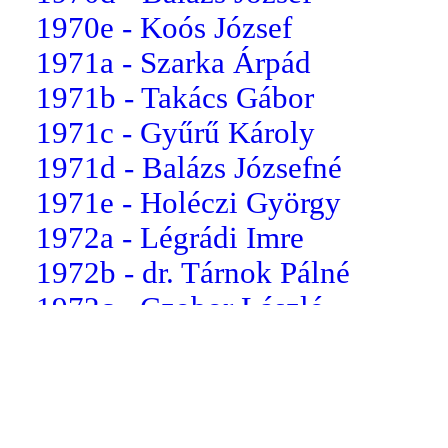
1970e - Koós József
1971a - Szarka Árpád
1971b - Takács Gábor
1971c - Gyűrű Károly
1971d - Balázs Józsefné
1971e - Holéczi György
1972a - Légrádi Imre
1972b - dr. Tárnok Pálné
1972c - Czobor László
1972d - Fuchs Kamilla
1972e - Horváth Lajosné
1973a - Szakál Péter
1973b - Horváth Erzsébet