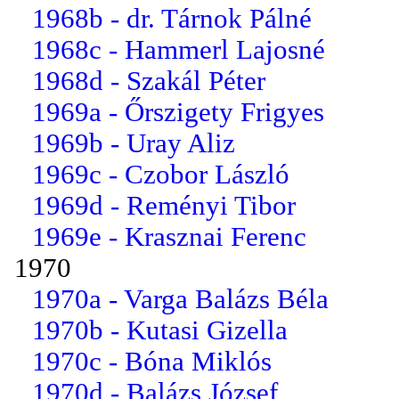
1968b - dr. Tárnok Pálné
1968c - Hammerl Lajosné
1968d - Szakál Péter
1969a - Őrszigety Frigyes
1969b - Uray Aliz
1969c - Czobor László
1969d - Reményi Tibor
1969e - Krasznai Ferenc
1970
1970a - Varga Balázs Béla
1970b - Kutasi Gizella
1970c - Bóna Miklós
1970d - Balázs József