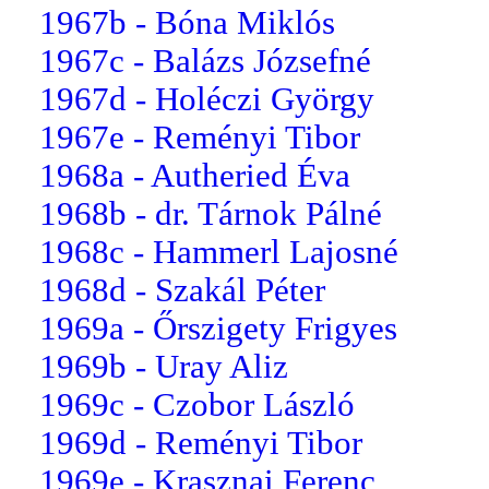
1967b - Bóna Miklós
1967c - Balázs Józsefné
1967d - Holéczi György
1967e - Reményi Tibor
1968a - Autheried Éva
1968b - dr. Tárnok Pálné
1968c - Hammerl Lajosné
1968d - Szakál Péter
1969a - Őrszigety Frigyes
1969b - Uray Aliz
1969c - Czobor László
1969d - Reményi Tibor
1969e - Krasznai Ferenc