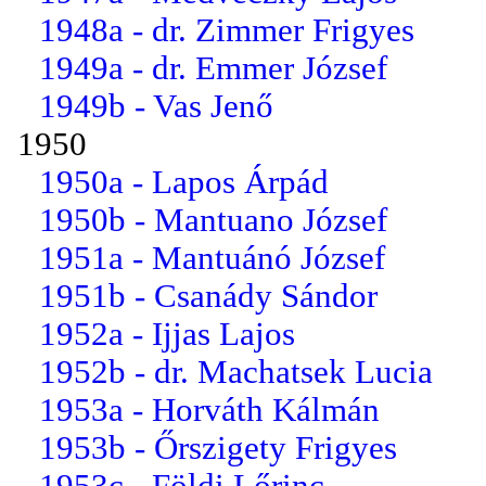
1948a - dr. Zimmer Frigyes
1949a - dr. Emmer József
1949b - Vas Jenő
1950
1950a - Lapos Árpád
1950b - Mantuano József
1951a - Mantuánó József
1951b - Csanády Sándor
1952a - Ijjas Lajos
1952b - dr. Machatsek Lucia
1953a - Horváth Kálmán
1953b - Őrszigety Frigyes
1953c - Földi Lőrinc