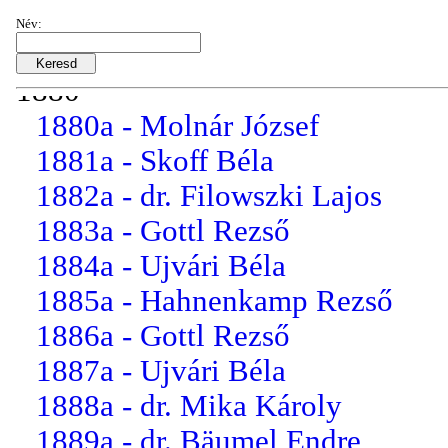
1878a - Moller Ede
Név:
1879a - Hahnenkamp Rezső
1880
1880a - Molnár József
1881a - Skoff Béla
1882a - dr. Filowszki Lajos
1883a - Gottl Rezső
1884a - Ujvári Béla
1885a - Hahnenkamp Rezső
1886a - Gottl Rezső
1887a - Ujvári Béla
1888a - dr. Mika Károly
1889a - dr. Bäumel Endre