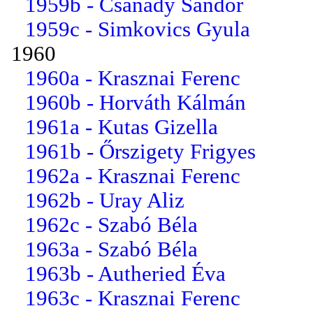
1959b - Csanády Sándor
1959c - Simkovics Gyula
1960
1960a - Krasznai Ferenc
1960b - Horváth Kálmán
1961a - Kutas Gizella
1961b - Őrszigety Frigyes
1962a - Krasznai Ferenc
1962b - Uray Aliz
1962c - Szabó Béla
1963a - Szabó Béla
1963b - Autheried Éva
1963c - Krasznai Ferenc