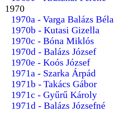
1970
1970a - Varga Balázs Béla
1970b - Kutasi Gizella
1970c - Bóna Miklós
1970d - Balázs József
1970e - Koós József
1971a - Szarka Árpád
1971b - Takács Gábor
1971c - Gyűrű Károly
1971d - Balázs Józsefné
1971e - Holéczi György
1972a - Légrádi Imre
1972b - dr. Tárnok Pálné