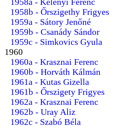
1958a - Kelényi Ferenc
1958b - Őrszigethy Frigyes
1959a - Sátory Jenőné
1959b - Csanády Sándor
1959c - Simkovics Gyula
1960
1960a - Krasznai Ferenc
1960b - Horváth Kálmán
1961a - Kutas Gizella
1961b - Őrszigety Frigyes
1962a - Krasznai Ferenc
1962b - Uray Aliz
1962c - Szabó Béla