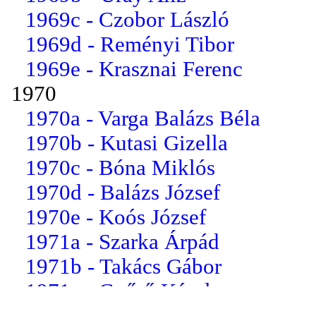
1969c - Czobor László
1969d - Reményi Tibor
1969e - Krasznai Ferenc
1970
1970a - Varga Balázs Béla
1970b - Kutasi Gizella
1970c - Bóna Miklós
1970d - Balázs József
1970e - Koós József
1971a - Szarka Árpád
1971b - Takács Gábor
1971c - Gyűrű Károly
1971d - Balázs Józsefné