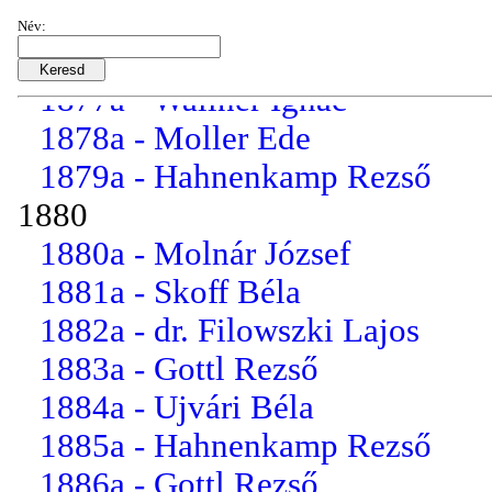
1875a - Skoff Béla
Név:
1876a - Wallner Ignác
1877a - Wallner Ignác
1878a - Moller Ede
1879a - Hahnenkamp Rezső
1880
1880a - Molnár József
1881a - Skoff Béla
1882a - dr. Filowszki Lajos
1883a - Gottl Rezső
1884a - Ujvári Béla
1885a - Hahnenkamp Rezső
1886a - Gottl Rezső