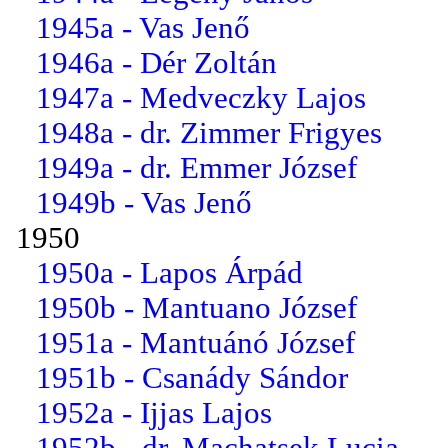
1945a - Vas Jenő
1946a - Dér Zoltán
1947a - Medveczky Lajos
1948a - dr. Zimmer Frigyes
1949a - dr. Emmer József
1949b - Vas Jenő
1950
1950a - Lapos Árpád
1950b - Mantuano József
1951a - Mantuánó József
1951b - Csanády Sándor
1952a - Ijjas Lajos
1952b - dr. Machatsek Lucia