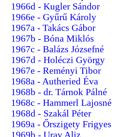
1966d - Kugler Sándor
1966e - Gyűrű Károly
1967a - Takács Gábor
1967b - Bóna Miklós
1967c - Balázs Józsefné
1967d - Holéczi György
1967e - Reményi Tibor
1968a - Autheried Éva
1968b - dr. Tárnok Pálné
1968c - Hammerl Lajosné
1968d - Szakál Péter
1969a - Őrszigety Frigyes
1969b - Uray Aliz