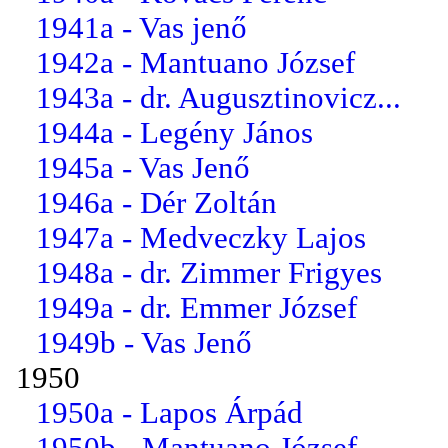
1941a - Vas jenő
1942a - Mantuano József
1943a - dr. Augusztinovicz...
1944a - Legény János
1945a - Vas Jenő
1946a - Dér Zoltán
1947a - Medveczky Lajos
1948a - dr. Zimmer Frigyes
1949a - dr. Emmer József
1949b - Vas Jenő
1950
1950a - Lapos Árpád
1950b - Mantuano József