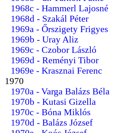
1968c - Hammerl Lajosné
1968d - Szakál Péter
1969a - Őrszigety Frigyes
1969b - Uray Aliz
1969c - Czobor László
1969d - Reményi Tibor
1969e - Krasznai Ferenc
1970
1970a - Varga Balázs Béla
1970b - Kutasi Gizella
1970c - Bóna Miklós
1970d - Balázs József
1970e - Koós József