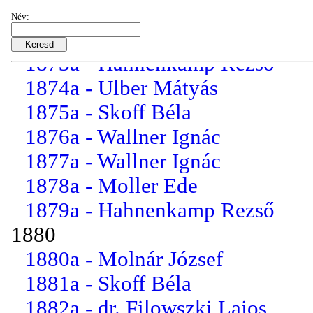
1870
Név:
1872a - Fuchs Pál
1873a - Hahnenkamp Rezső
1874a - Ulber Mátyás
1875a - Skoff Béla
1876a - Wallner Ignác
1877a - Wallner Ignác
1878a - Moller Ede
1879a - Hahnenkamp Rezső
1880
1880a - Molnár József
1881a - Skoff Béla
1882a - dr. Filowszki Lajos