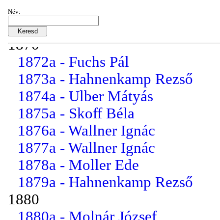
Név:
Osztályok - osztályfőnökök
1870
1872a - Fuchs Pál
1873a - Hahnenkamp Rezső
1874a - Ulber Mátyás
1875a - Skoff Béla
1876a - Wallner Ignác
1877a - Wallner Ignác
1878a - Moller Ede
1879a - Hahnenkamp Rezső
1880
1880a - Molnár József