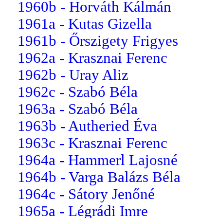
1960b - Horváth Kálmán
1961a - Kutas Gizella
1961b - Őrszigety Frigyes
1962a - Krasznai Ferenc
1962b - Uray Aliz
1962c - Szabó Béla
1963a - Szabó Béla
1963b - Autheried Éva
1963c - Krasznai Ferenc
1964a - Hammerl Lajosné
1964b - Varga Balázs Béla
1964c - Sátory Jenőné
1965a - Légrádi Imre