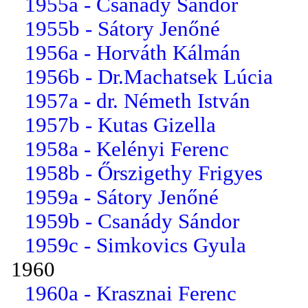
1955a - Csanády Sándor
1955b - Sátory Jenőné
1956a - Horváth Kálmán
1956b - Dr.Machatsek Lúcia
1957a - dr. Németh István
1957b - Kutas Gizella
1958a - Kelényi Ferenc
1958b - Őrszigethy Frigyes
1959a - Sátory Jenőné
1959b - Csanády Sándor
1959c - Simkovics Gyula
1960
1960a - Krasznai Ferenc