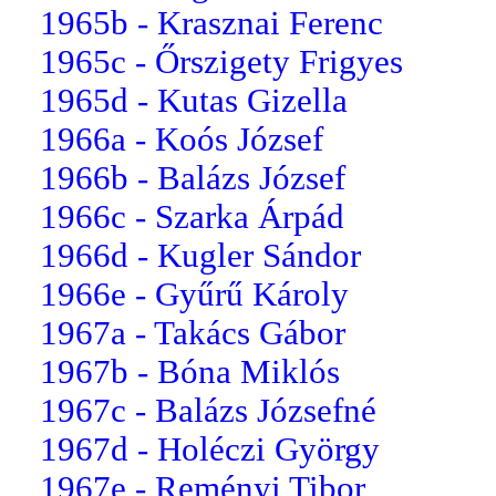
1965b - Krasznai Ferenc
1965c - Őrszigety Frigyes
1965d - Kutas Gizella
1966a - Koós József
1966b - Balázs József
1966c - Szarka Árpád
1966d - Kugler Sándor
1966e - Gyűrű Károly
1967a - Takács Gábor
1967b - Bóna Miklós
1967c - Balázs Józsefné
1967d - Holéczi György
1967e - Reményi Tibor