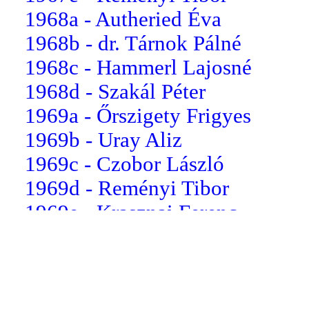
1968a - Autheried Éva
1968b - dr. Tárnok Pálné
1968c - Hammerl Lajosné
1968d - Szakál Péter
1969a - Őrszigety Frigyes
1969b - Uray Aliz
1969c - Czobor László
1969d - Reményi Tibor
1969e - Krasznai Ferenc
1970
1970a - Varga Balázs Béla
1970b - Kutasi Gizella
1872a 
1970c - Bóna Miklós