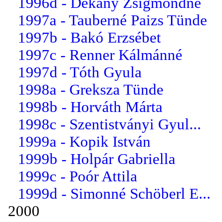
1996d - Dékány Zsigmondné
1997a - Tauberné Paizs Tünde
1997b - Bakó Erzsébet
1997c - Renner Kálmánné
1997d - Tóth Gyula
1998a - Greksza Tünde
1998b - Horváth Márta
1998c - Szentistványi Gyul...
1999a - Kopik István
1999b - Holpár Gabriella
1999c - Poór Attila
1999d - Simonné Schöberl E...
2000