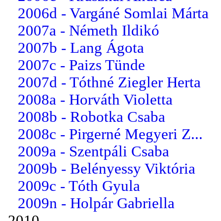
2006d - Vargáné Somlai Márta
2007a - Németh Ildikó
2007b - Lang Ágota
2007c - Paizs Tünde
2007d - Tóthné Ziegler Herta
2008a - Horváth Violetta
2008b - Robotka Csaba
2008c - Pirgerné Megyeri Z...
2009a - Szentpáli Csaba
2009b - Belényessy Viktória
2009c - Tóth Gyula
2009n - Holpár Gabriella
2010