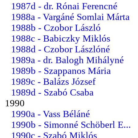
1987d - dr. Rónai Ferencné
1988a - Vargáné Somlai Márta
1988b - Czobor László
1988c - Babiczky Miklós
1988d - Czobor Lászlóné
1989a - dr. Balogh Mihályné
1989b - Szappanos Mária
1989c - Balázs József
1989d - Szabó Csaba
1990
1990a - Vass Béláné
1990b - Simonné Schöberl E...
1990c - Szabó Miklós