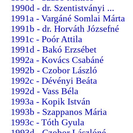
1990d - dr. Szentistványi ...
1991a - Vargáné Somlai Márta
1991b - dr. Horváth Józsefné
1991c - Poór Attila
1991d - Bakó Erzsébet
1992a - Kovács Csabáné
1992b - Czobor László
1992c - Dévényi Beáta
1992d - Vass Béla
1993a - Kopik István
1993b - Szappanos Mária
1993c - Tóth Gyula
1993d - Czobor Lászlóné