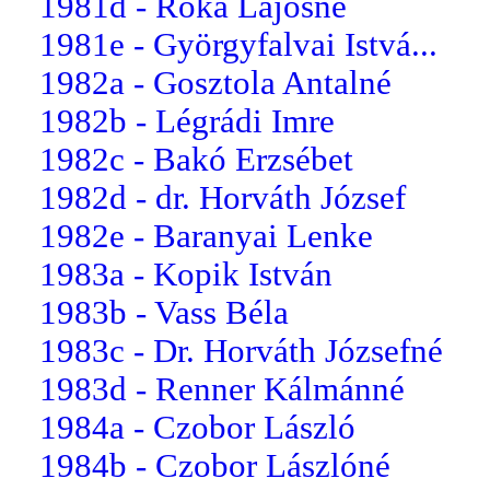
1981d - Róka Lajosné
1981e - Györgyfalvai Istvá...
1982a - Gosztola Antalné
1982b - Légrádi Imre
1982c - Bakó Erzsébet
1982d - dr. Horváth József
1982e - Baranyai Lenke
1983a - Kopik István
1983b - Vass Béla
1983c - Dr. Horváth Józsefné
1983d - Renner Kálmánné
1984a - Czobor László
1984b - Czobor Lászlóné