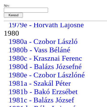
Név:
1979c - Vass Béla
1979d - Balázs Józsefné
1979e - Horváth Lajosné
1980
1980a - Czobor László
1980b - Vass Béláné
1980c - Krasznai Ferenc
1980d - Balázs Józsefné
1980e - Czobor Lászlóné
1981a - Szakál Péter
1981b - Bakó Erzsébet
1981c - Balázs József