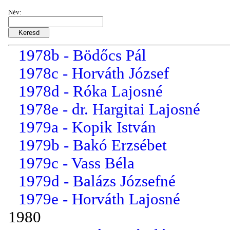
1977d - Dr. Hegyi Ferencné
Név:
1977e - Györgyfalvai Istvá...
1978a - Baranyai Lenke
1978b - Bödőcs Pál
1978c - Horváth József
1978d - Róka Lajosné
1978e - dr. Hargitai Lajosné
1979a - Kopik István
1979b - Bakó Erzsébet
1979c - Vass Béla
1979d - Balázs Józsefné
1979e - Horváth Lajosné
1980