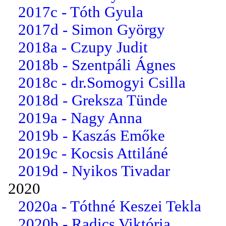
2017c - Tóth Gyula
2017d - Simon György
2018a - Czupy Judit
2018b - Szentpáli Ágnes
2018c - dr.Somogyi Csilla
2018d - Greksza Tünde
2019a - Nagy Anna
2019b - Kaszás Emőke
2019c - Kocsis Attiláné
2019d - Nyikos Tivadar
2020
2020a - Tóthné Keszei Tekla
2020b - Radics Viktória