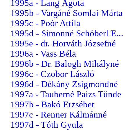
1995a - Lang Ágota
1995b - Vargáné Somlai Márta
1995c - Poór Attila
1995d - Simonné Schöberl E...
1995e - dr. Horváth Józsefné
1996a - Vass Béla
1996b - Dr. Balogh Mihályné
1996c - Czobor László
1996d - Dékány Zsigmondné
1997a - Tauberné Paizs Tünde
1997b - Bakó Erzsébet
1997c - Renner Kálmánné
1997d - Tóth Gyula