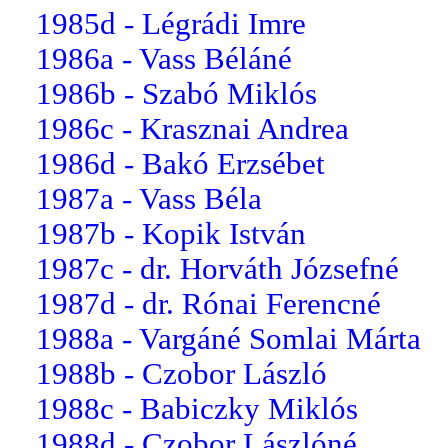
1985d - Légrádi Imre
1986a - Vass Béláné
1986b - Szabó Miklós
1986c - Krasznai Andrea
1986d - Bakó Erzsébet
1987a - Vass Béla
1987b - Kopik István
1987c - dr. Horváth Józsefné
1987d - dr. Rónai Ferencné
1988a - Vargáné Somlai Márta
1988b - Czobor László
1988c - Babiczky Miklós
1988d - Czobor Lászlóné