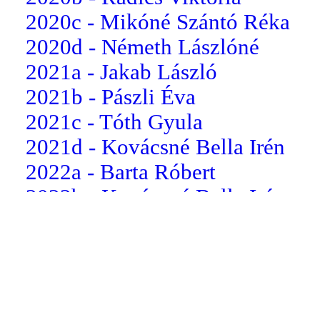
2020c - Mikóné Szántó Réka
2020d - Németh Lászlóné
2021a - Jakab László
2021b - Pászli Éva
2021c - Tóth Gyula
2021d - Kovácsné Bella Irén
2022a - Barta Róbert
2022b - Kovácsné Bella Irén
2022c - dr. Somogyi Csilla
2022d - Koloszár Balázs