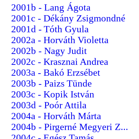
2001b - Lang Ágota
2001c - Dékány Zsigmondné
2001d - Tóth Gyula
2002a - Horváth Violetta
2002b - Nagy Judit
2002c - Krasznai Andrea
2003a - Bakó Erzsébet
2003b - Paizs Tünde
2003c - Kopik István
2003d - Poór Attila
2004a - Horváth Márta
2004b - Pirgerné Megyeri Z...
2004c - Egész Tamás