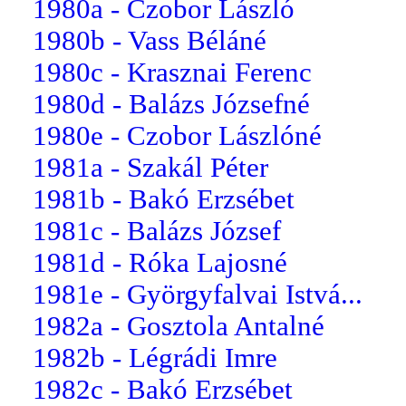
1980a - Czobor László
1980b - Vass Béláné
1980c - Krasznai Ferenc
1980d - Balázs Józsefné
1980e - Czobor Lászlóné
1981a - Szakál Péter
1981b - Bakó Erzsébet
1981c - Balázs József
1981d - Róka Lajosné
1981e - Györgyfalvai Istvá...
1982a - Gosztola Antalné
1982b - Légrádi Imre
1982c - Bakó Erzsébet