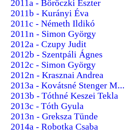
2011a - Böröczki Eszter
2011b - Kurányi Éva
2011c - Németh Ildikó
2011n - Simon György
2012a - Czupy Judit
2012b - Szentpáli Ágnes
2012c - Simon György
2012n - Krasznai Andrea
2013a - Kovátsné Stenger M...
2013b - Tóthné Keszei Tekla
2013c - Tóth Gyula
2013n - Greksza Tünde
2014a - Robotka Csaba