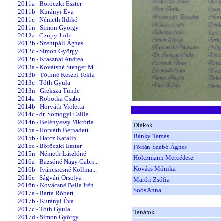
2011a - Böröczki Eszter
2011b - Kurányi Éva
2011c - Németh Ildikó
2011n - Simon György
2012a - Czupy Judit
2012b - Szentpáli Ágnes
2012c - Simon György
2012n - Krasznai Andrea
2013a - Kovátsné Stenger M...
2013b - Tóthné Keszei Tekla
2013c - Tóth Gyula
2013n - Greksza Tünde
2014a - Robotka Csaba
2014b - Horváth Violetta
2014c - dr. Somogyi Csilla
2014n - Belényessy Viktória
Diákok
2015a - Horváth Bernadett
Bánky Tamás
2015b - Harcz Katalin
2015c - Böröczki Eszter
Fórián-Szabó Ágnes
2015n - Németh Lászlóné
Holczmann Mercédesz
2016a - Bazsóné Nagy Gabri...
Kovács Mónika
2016b - Iváncsicsné Kollma...
2016c - Ságvári Orsolya
Maróti Zsófia
2016n - Kovácsné Bella Irén
Soós Anna
2017a - Barta Róbert
2017b - Kurányi Éva
2017c - Tóth Gyula
Tanárok
2017d - Simon György