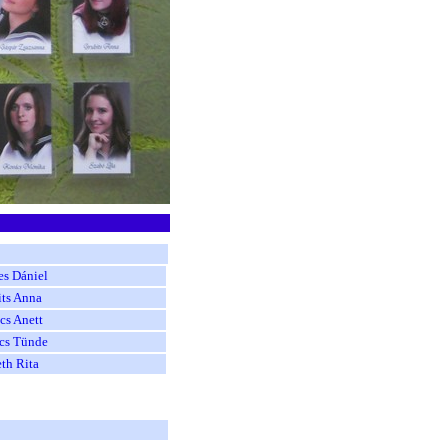
es Dániel
its Anna
cs Anett
cs Tünde
th Rita