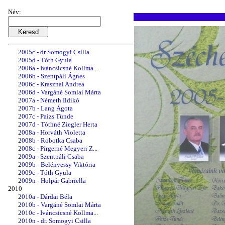
2004a - Horváth Márta
2004b - Pirgerné Megyeri Z...
Név:
2004c - Egész Tamás
2004d - Simonné Schöberl E...
2005a - Greksza Tünde
2005b - Kurányi Éva
2005c - dr Somogyi Csilla
2005d - Tóth Gyula
2006a - Iváncsicsné Kollma...
2006b - Szentpáli Ágnes
2006c - Krasznai Andrea
2006d - Vargáné Somlai Márta
2007a - Németh Ildikó
2007b - Lang Ágota
2007c - Paizs Tünde
2007d - Tóthné Ziegler Herta
2008a - Horváth Violetta
2008b - Robotka Csaba
2008c - Pirgerné Megyeri Z...
2009a - Szentpáli Csaba
2009b - Belényessy Viktória
2009c - Tóth Gyula
2009n - Holpár Gabriella
2010
2010a - Dárdai Béla
2010b - Vargáné Somlai Márta
2010c - Iváncsicsné Kollma...
2010n - dr. Somogyi Csilla