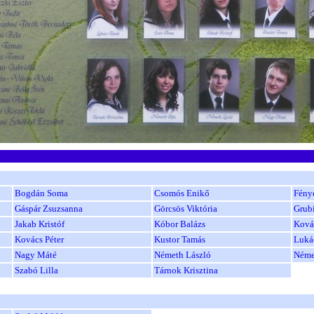
Bogdán Soma
Csomós Enikő
Fény
Gáspár Zsuzsanna
Görcsös Viktória
Grub
Jakab Kristóf
Kóbor Balázs
Ková
Kovács Péter
Kustor Tamás
Luká
Nagy Máté
Németh László
Néme
Szabó Lilla
Tárnok Krisztina