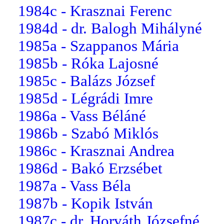
1984c - Krasznai Ferenc
1984d - dr. Balogh Mihályné
1985a - Szappanos Mária
1985b - Róka Lajosné
1985c - Balázs József
1985d - Légrádi Imre
1986a - Vass Béláné
1986b - Szabó Miklós
1986c - Krasznai Andrea
1986d - Bakó Erzsébet
1987a - Vass Béla
1987b - Kopik István
1987c - dr. Horváth Józsefné