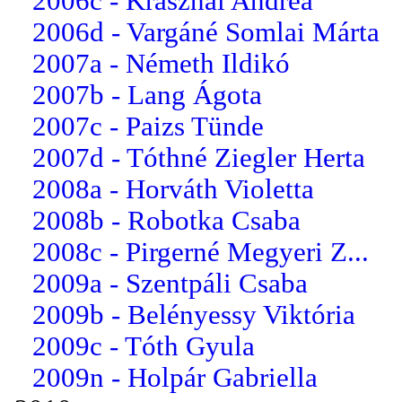
2006c - Krasznai Andrea
2006d - Vargáné Somlai Márta
2007a - Németh Ildikó
2007b - Lang Ágota
2007c - Paizs Tünde
2007d - Tóthné Ziegler Herta
2008a - Horváth Violetta
2008b - Robotka Csaba
2008c - Pirgerné Megyeri Z...
2009a - Szentpáli Csaba
2009b - Belényessy Viktória
2009c - Tóth Gyula
2009n - Holpár Gabriella