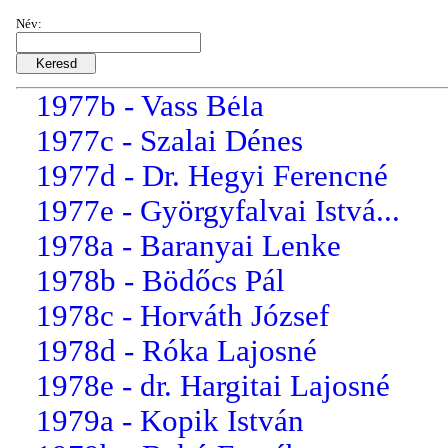
1976d - Czobor László
Név:
1976e - Varga Balázs Béla
1977a - Szakál Péter
1977b - Vass Béla
1977c - Szalai Dénes
1977d - Dr. Hegyi Ferencné
1977e - Györgyfalvai Istvá...
1978a - Baranyai Lenke
1978b - Bödőcs Pál
1978c - Horváth József
1978d - Róka Lajosné
1978e - dr. Hargitai Lajosné
1979a - Kopik István