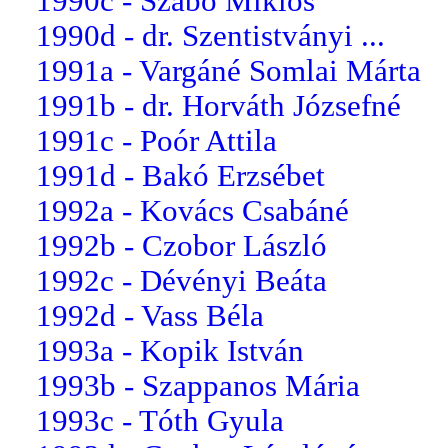
1990c - Szabó Miklós
1990d - dr. Szentistványi ...
1991a - Vargáné Somlai Márta
1991b - dr. Horváth Józsefné
1991c - Poór Attila
1991d - Bakó Erzsébet
1992a - Kovács Csabáné
1992b - Czobor László
1992c - Dévényi Beáta
1992d - Vass Béla
1993a - Kopik István
1993b - Szappanos Mária
1993c - Tóth Gyula