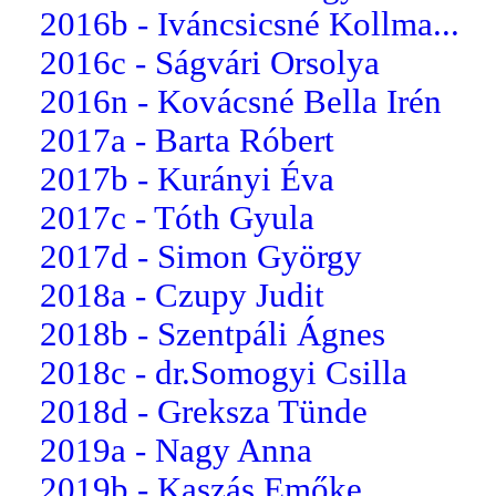
2016b - Iváncsicsné Kollma...
2016c - Ságvári Orsolya
2016n - Kovácsné Bella Irén
2017a - Barta Róbert
2017b - Kurányi Éva
2017c - Tóth Gyula
2017d - Simon György
2018a - Czupy Judit
2018b - Szentpáli Ágnes
2018c - dr.Somogyi Csilla
2018d - Greksza Tünde
2019a - Nagy Anna
2019b - Kaszás Emőke