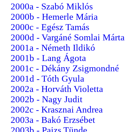
2000a - Szabó Miklós
2000b - Hemerle Mária
2000c - Egész Tamás
2000d - Vargáné Somlai Márta
2001a - Németh Ildikó
2001b - Lang Ágota
2001c - Dékány Zsigmondné
2001d - Tóth Gyula
2002a - Horváth Violetta
2002b - Nagy Judit
2002c - Krasznai Andrea
2003a - Bakó Erzsébet
2003b - Paizs Tünde