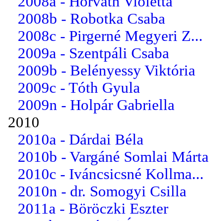
2008a - Horváth Violetta
2008b - Robotka Csaba
2008c - Pirgerné Megyeri Z...
2009a - Szentpáli Csaba
2009b - Belényessy Viktória
2009c - Tóth Gyula
2009n - Holpár Gabriella
2010
2010a - Dárdai Béla
2010b - Vargáné Somlai Márta
2010c - Iváncsicsné Kollma...
2010n - dr. Somogyi Csilla
2011a - Böröczki Eszter