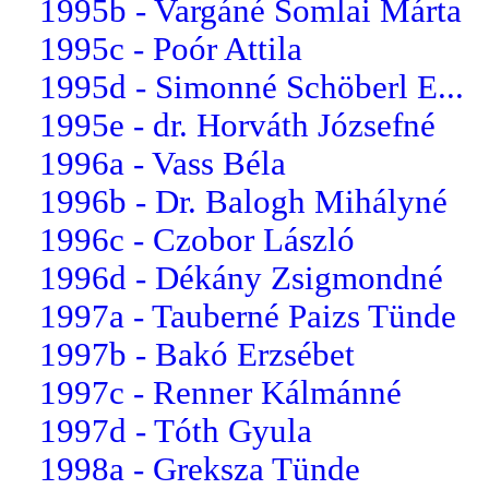
1995b - Vargáné Somlai Márta
1995c - Poór Attila
1995d - Simonné Schöberl E...
1995e - dr. Horváth Józsefné
1996a - Vass Béla
1996b - Dr. Balogh Mihályné
1996c - Czobor László
1996d - Dékány Zsigmondné
1997a - Tauberné Paizs Tünde
1997b - Bakó Erzsébet
1997c - Renner Kálmánné
1997d - Tóth Gyula
1998a - Greksza Tünde