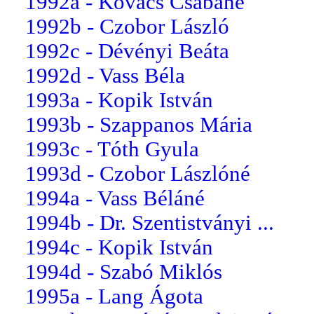
1992a - Kovács Csabáné
1992b - Czobor László
1992c - Dévényi Beáta
1992d - Vass Béla
1993a - Kopik István
1993b - Szappanos Mária
1993c - Tóth Gyula
1993d - Czobor Lászlóné
1994a - Vass Béláné
1994b - Dr. Szentistványi ...
1994c - Kopik István
1994d - Szabó Miklós
1995a - Lang Ágota