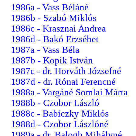
1986a - Vass Béláné
1986b - Szabó Miklós
1986c - Krasznai Andrea
1986d - Bakó Erzsébet
1987a - Vass Béla
1987b - Kopik István
1987c - dr. Horváth Józsefné
1987d - dr. Rónai Ferencné
1988a - Vargáné Somlai Márta
1988b - Czobor László
1988c - Babiczky Miklós
1988d - Czobor Lászlóné
1989a - dr. Balogh Mihályné