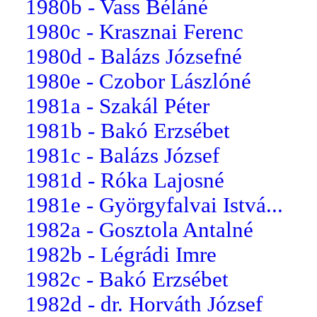
1980b - Vass Béláné
1980c - Krasznai Ferenc
1980d - Balázs Józsefné
1980e - Czobor Lászlóné
1981a - Szakál Péter
1981b - Bakó Erzsébet
1981c - Balázs József
1981d - Róka Lajosné
1981e - Györgyfalvai Istvá...
1982a - Gosztola Antalné
1982b - Légrádi Imre
1982c - Bakó Erzsébet
1982d - dr. Horváth József