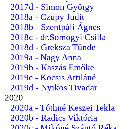
2017d - Simon György
2018a - Czupy Judit
2018b - Szentpáli Ágnes
2018c - dr.Somogyi Csilla
2018d - Greksza Tünde
2019a - Nagy Anna
2019b - Kaszás Emőke
2019c - Kocsis Attiláné
2019d - Nyikos Tivadar
2020
2020a - Tóthné Keszei Tekla
2020b - Radics Viktória
2020c - Mikóné Szántó Réka