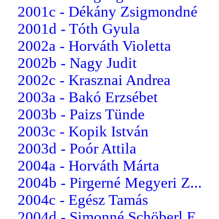
2001c - Dékány Zsigmondné
2001d - Tóth Gyula
2002a - Horváth Violetta
2002b - Nagy Judit
2002c - Krasznai Andrea
2003a - Bakó Erzsébet
2003b - Paizs Tünde
2003c - Kopik István
2003d - Poór Attila
2004a - Horváth Márta
2004b - Pirgerné Megyeri Z...
2004c - Egész Tamás
2004d - Simonné Schöberl E...