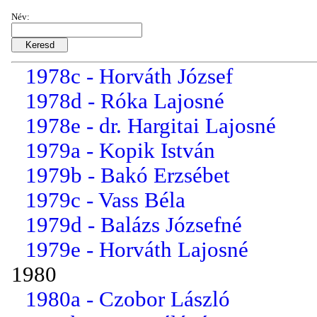
1977e - Györgyfalvai Istvá...
Név:
1978a - Baranyai Lenke
1978b - Bödőcs Pál
1978c - Horváth József
1978d - Róka Lajosné
1978e - dr. Hargitai Lajosné
1979a - Kopik István
1979b - Bakó Erzsébet
1979c - Vass Béla
1979d - Balázs Józsefné
1979e - Horváth Lajosné
1980
1980a - Czobor László