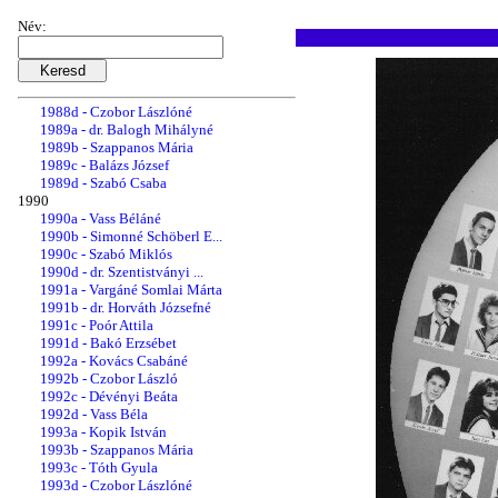
1987b - Kopik István
1987c - dr. Horváth Józsefné
Név:
1987d - dr. Rónai Ferencné
1988a - Vargáné Somlai Márta
1988b - Czobor László
1988c - Babiczky Miklós
1988d - Czobor Lászlóné
1989a - dr. Balogh Mihályné
1989b - Szappanos Mária
1989c - Balázs József
1989d - Szabó Csaba
1990
1990a - Vass Béláné
1990b - Simonné Schöberl E...
1990c - Szabó Miklós
1990d - dr. Szentistványi ...
1991a - Vargáné Somlai Márta
1991b - dr. Horváth Józsefné
1991c - Poór Attila
1991d - Bakó Erzsébet
1992a - Kovács Csabáné
1992b - Czobor László
1992c - Dévényi Beáta
1992d - Vass Béla
1993a - Kopik István
1993b - Szappanos Mária
1993c - Tóth Gyula
1993d - Czobor Lászlóné