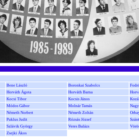
Bene László
Boronkai Szabolcs
Fodr
Horváth Ágota
Horváth Barna
Horv
Kocsi Tibor
Kocsis János
Kozá
Módos Gábor
Molnár Tamás
Nagy
Németh Norbert
Németh Zoltán
Orbay
Puklus Judit
Rózsás József
Szánt
Szlávik György
Veres Balázs
Vörö
Zsejki Ákos