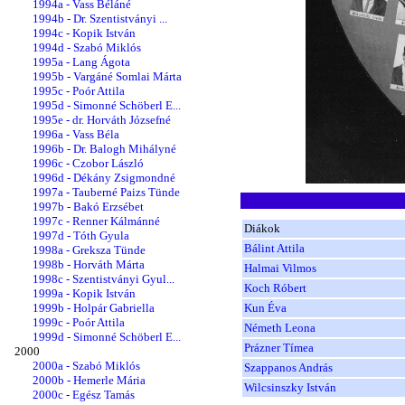
1994a - Vass Béláné
1994b - Dr. Szentistványi ...
1994c - Kopik István
1994d - Szabó Miklós
1995a - Lang Ágota
1995b - Vargáné Somlai Márta
1995c - Poór Attila
1995d - Simonné Schöberl E...
1995e - dr. Horváth Józsefné
1996a - Vass Béla
1996b - Dr. Balogh Mihályné
1996c - Czobor László
1996d - Dékány Zsigmondné
1997a - Tauberné Paizs Tünde
1997b - Bakó Erzsébet
1997c - Renner Kálmánné
Diákok
1997d - Tóth Gyula
Bálint Attila
1998a - Greksza Tünde
1998b - Horváth Márta
Halmai Vilmos
1998c - Szentistványi Gyul...
Koch Róbert
1999a - Kopik István
1999b - Holpár Gabriella
Kun Éva
1999c - Poór Attila
Németh Leona
1999d - Simonné Schöberl E...
Prázner Tímea
2000
2000a - Szabó Miklós
Szappanos András
2000b - Hemerle Mária
Wilcsinszky István
2000c - Egész Tamás