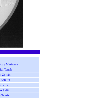
óczy Marianna
áth Tamás
k Zoltán
 Katalin
 Péter
ó Judit
s Tamás