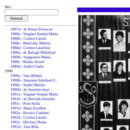
1986b - Szabó Miklós
1986c - Krasznai Andrea
Név:
1986d - Bakó Erzsébet
1987a - Vass Béla
1987b - Kopik István
1987c - dr. Horváth Józsefné
1987d - dr. Rónai Ferencné
1988a - Vargáné Somlai Márta
1988b - Czobor László
1988c - Babiczky Miklós
1988d - Czobor Lászlóné
1989a - dr. Balogh Mihályné
1989b - Szappanos Mária
1989c - Balázs József
1989d - Szabó Csaba
1990
1990a - Vass Béláné
1990b - Simonné Schöberl E...
1990c - Szabó Miklós
1990d - dr. Szentistványi ...
1991a - Vargáné Somlai Márta
1991b - dr. Horváth Józsefné
1991c - Poór Attila
1991d - Bakó Erzsébet
1992a - Kovács Csabáné
1992b - Czobor László
1992c - Dévényi Beáta
1992d - Vass Béla