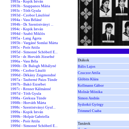
1993a - Kopik István
1993b - Szappanos Mária
1993c - Tóth Gyula
1993d - Czobor Lászlóné
1994a - Vass Béláné
1994b - Dr. Szentistványi ...
1994c - Kopik István
1994d - Szabó Miklós
1995a - Lang Ágota
1995b - Vargáné Somlai Márta
1995c - Poór Attila
1995d - Simonné Schöberl E...
1995e - dr. Horváth Józsefné
Diákok
1996a - Vass Béla
1996b - Dr. Balogh Mihályné
Bális Lajos
1996c - Czobor László
Czuczor Attila
1996d - Dékány Zsigmondné
Glóbits Klára
1997a - Tauberné Paizs Tünde
1997b - Bakó Erzsébet
Kollmann Gábor
1997c - Renner Kálmánné
Molnár Mónika
1997d - Tóth Gyula
1998a - Greksza Tünde
Simon András
1998b - Horváth Márta
Sydorkó György
1998c - Szentistványi Gyul...
Trimmel Csaba
1999a - Kopik István
1999b - Holpár Gabriella
1999c - Poór Attila
Tanárok
1999d - Simonné Schöberl E...