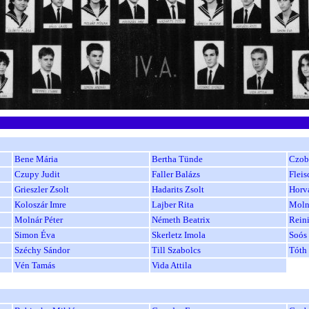
Bene Mária
Bertha Tünde
Czob
Czupy Judit
Faller Balázs
Fleis
Grieszler Zsolt
Hadarits Zsolt
Horv
Koloszár Imre
Lajber Rita
Moln
Molnár Péter
Németh Beatrix
Rein
Simon Éva
Skerletz Imola
Soós 
Széchy Sándor
Till Szabolcs
Tóth
Vén Tamás
Vida Attila