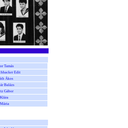
or Tamás
chhacker Edit
áth Ákos
ár Balázs
itz Gábor
Klára
 Mária