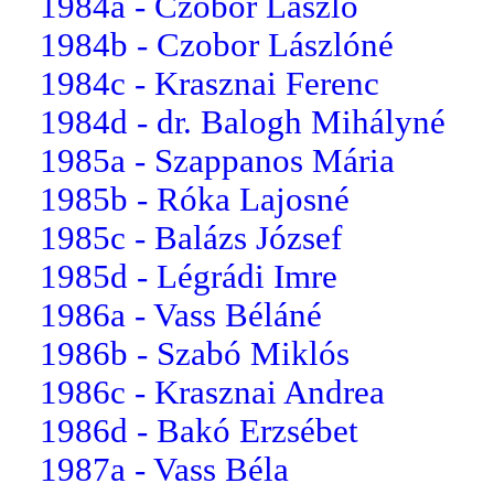
1984a - Czobor László
1984b - Czobor Lászlóné
1984c - Krasznai Ferenc
1984d - dr. Balogh Mihályné
1985a - Szappanos Mária
1985b - Róka Lajosné
1985c - Balázs József
1985d - Légrádi Imre
1986a - Vass Béláné
1986b - Szabó Miklós
1986c - Krasznai Andrea
1986d - Bakó Erzsébet
1987a - Vass Béla