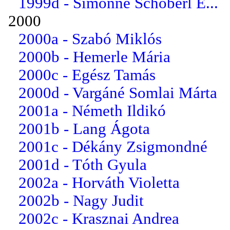
1999d - Simonné Schöberl E...
2000
2000a - Szabó Miklós
2000b - Hemerle Mária
2000c - Egész Tamás
2000d - Vargáné Somlai Márta
2001a - Németh Ildikó
2001b - Lang Ágota
2001c - Dékány Zsigmondné
2001d - Tóth Gyula
2002a - Horváth Violetta
2002b - Nagy Judit
2002c - Krasznai Andrea