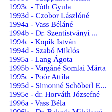
1993c - Tóth Gyula
1993d - Czobor Lászlóné
1994a - Vass Béláné
1994b - Dr. Szentistványi ...
1994c - Kopik István
1994d - Szabó Miklós
1995a - Lang Ágota
1995b - Vargáné Somlai Márta
1995c - Poór Attila
1995d - Simonné Schöberl E...
1995e - dr. Horváth Józsefné
1996a - Vass Béla
1996b - Dr. Balogh Mihályné