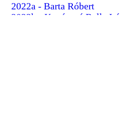
2022a - Barta Róbert
2022b - Kovácsné Bella Irén
2022c - dr. Somogyi Csilla
2022d - Koloszár Balázs