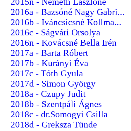
2015n - Németh Lászlóné
2016a - Bazsóné Nagy Gabri...
2016b - Iváncsicsné Kollma...
2016c - Ságvári Orsolya
2016n - Kovácsné Bella Irén
2017a - Barta Róbert
2017b - Kurányi Éva
2017c - Tóth Gyula
2017d - Simon György
2018a - Czupy Judit
2018b - Szentpáli Ágnes
2018c - dr.Somogyi Csilla
2018d - Greksza Tünde