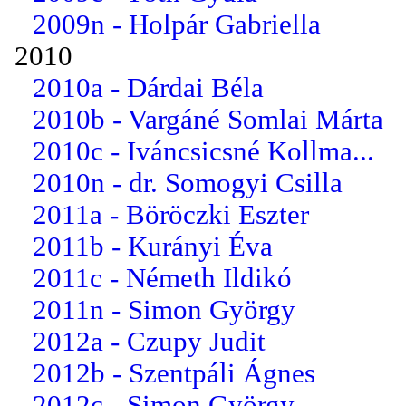
2009n - Holpár Gabriella
2010
2010a - Dárdai Béla
2010b - Vargáné Somlai Márta
2010c - Iváncsicsné Kollma...
2010n - dr. Somogyi Csilla
2011a - Böröczki Eszter
2011b - Kurányi Éva
2011c - Németh Ildikó
2011n - Simon György
2012a - Czupy Judit
2012b - Szentpáli Ágnes
2012c - Simon György