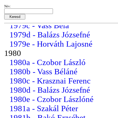
1979a - Kopik István
Név:
1979b - Bakó Erzsébet
1979c - Vass Béla
1979d - Balázs Józsefné
1979e - Horváth Lajosné
1980
1980a - Czobor László
1980b - Vass Béláné
1980c - Krasznai Ferenc
1980d - Balázs Józsefné
1980e - Czobor Lászlóné
1981a - Szakál Péter
1981b - Bakó Erzsébet