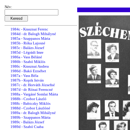
1983a - Kopik István
1983b - Vass Béla
Név:
1983c - Dr. Horváth Józsefné
1983d - Renner Kálmánné
1984a - Czobor László
1984b - Czobor Lászlóné
1984c - Krasznai Ferenc
1984d - dr. Balogh Mihályné
1985a - Szappanos Mária
1985b - Róka Lajosné
1985c - Balázs József
1985d - Légrádi Imre
1986a - Vass Béláné
1986b - Szabó Miklós
1986c - Krasznai Andrea
1986d - Bakó Erzsébet
1987a - Vass Béla
1987b - Kopik István
1987c - dr. Horváth Józsefné
1987d - dr. Rónai Ferencné
1988a - Vargáné Somlai Márta
1988b - Czobor László
1988c - Babiczky Miklós
1988d - Czobor Lászlóné
1989a - dr. Balogh Mihályné
1989b - Szappanos Mária
1989c - Balázs József
1989d - Szabó Csaba