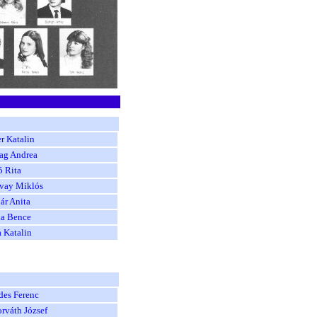
r Katalin
ag Andrea
ó Rita
vay Miklós
ár Anita
ka Bence
 Katalin
des Ferenc
orváth József