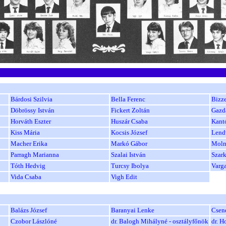
Bárdosi Szilvia
Bella Ferenc
Bizze
Döbrössy István
Fickert Zoltán
Gazd
Horváth Eszter
Huszár Csaba
Kant
Kiss Mária
Kocsis József
Lend
Macher Erika
Markó Gábor
Moln
Parragh Marianna
Szalai István
Szar
Tóth Hedvig
Turcsy Ibolya
Varga
Vida Csaba
Vigh Edit
Balázs József
Baranyai Lenke
Csen
Czobor Lászlóné
dr. Balogh Mihályné - osztályfőnök
dr. H