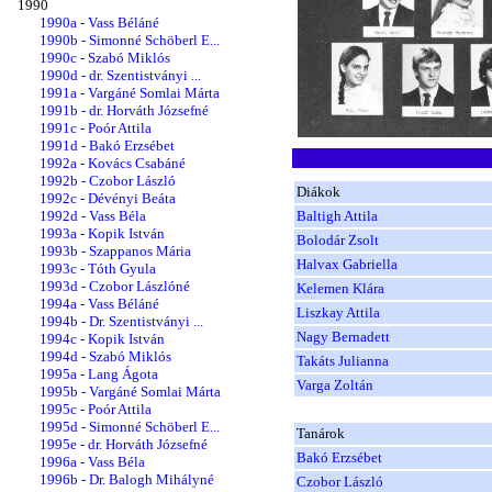
1990
1990a - Vass Béláné
1990b - Simonné Schöberl E...
1990c - Szabó Miklós
1990d - dr. Szentistványi ...
1991a - Vargáné Somlai Márta
1991b - dr. Horváth Józsefné
1991c - Poór Attila
1991d - Bakó Erzsébet
1992a - Kovács Csabáné
1992b - Czobor László
Diákok
1992c - Dévényi Beáta
1992d - Vass Béla
Baltigh Attila
1993a - Kopik István
Bolodár Zsolt
1993b - Szappanos Mária
Halvax Gabriella
1993c - Tóth Gyula
1993d - Czobor Lászlóné
Kelemen Klára
1994a - Vass Béláné
Liszkay Attila
1994b - Dr. Szentistványi ...
Nagy Bernadett
1994c - Kopik István
1994d - Szabó Miklós
Takáts Julianna
1995a - Lang Ágota
Varga Zoltán
1995b - Vargáné Somlai Márta
1995c - Poór Attila
1995d - Simonné Schöberl E...
Tanárok
1995e - dr. Horváth Józsefné
Bakó Erzsébet
1996a - Vass Béla
1996b - Dr. Balogh Mihályné
Czobor László