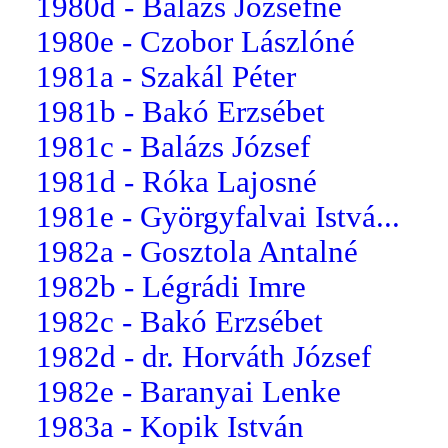
1980d - Balázs Józsefné
1980e - Czobor Lászlóné
1981a - Szakál Péter
1981b - Bakó Erzsébet
1981c - Balázs József
1981d - Róka Lajosné
1981e - Györgyfalvai Istvá...
1982a - Gosztola Antalné
1982b - Légrádi Imre
1982c - Bakó Erzsébet
1982d - dr. Horváth József
1982e - Baranyai Lenke
1983a - Kopik István