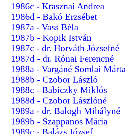
1986c - Krasznai Andrea
1986d - Bakó Erzsébet
1987a - Vass Béla
1987b - Kopik István
1987c - dr. Horváth Józsefné
1987d - dr. Rónai Ferencné
1988a - Vargáné Somlai Márta
1988b - Czobor László
1988c - Babiczky Miklós
1988d - Czobor Lászlóné
1989a - dr. Balogh Mihályné
1989b - Szappanos Mária
1989c - Balázs József