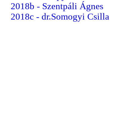
2018b - Szentpáli Ágnes
2018c - dr.Somogyi Csilla
2018d - Greksza Tünde
2019a - Nagy Anna
2019b - Kaszás Emőke
2019c - Kocsis Attiláné
2019d - Nyikos Tivadar
2020
2020a - Tóthné Keszei Tekla
2020b - Radics Viktória
2020c - Mikóné Szántó Réka
2020d - Németh Lászlóné
2021a - Jakab László