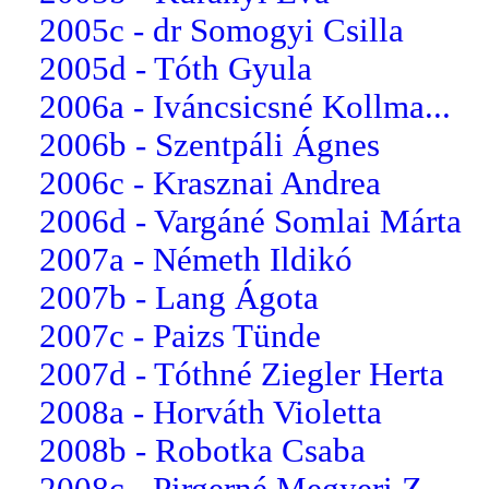
2005c - dr Somogyi Csilla
2005d - Tóth Gyula
2006a - Iváncsicsné Kollma...
2006b - Szentpáli Ágnes
2006c - Krasznai Andrea
2006d - Vargáné Somlai Márta
2007a - Németh Ildikó
2007b - Lang Ágota
2007c - Paizs Tünde
2007d - Tóthné Ziegler Herta
2008a - Horváth Violetta
2008b - Robotka Csaba
2008c - Pirgerné Megyeri Z...