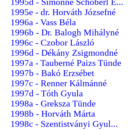
1995d - Simonné Schöberl E...
1995e - dr. Horváth Józsefné
1996a - Vass Béla
1996b - Dr. Balogh Mihályné
1996c - Czobor László
1996d - Dékány Zsigmondné
1997a - Tauberné Paizs Tünde
1997b - Bakó Erzsébet
1997c - Renner Kálmánné
1997d - Tóth Gyula
1998a - Greksza Tünde
1998b - Horváth Márta
1998c - Szentistványi Gyul...