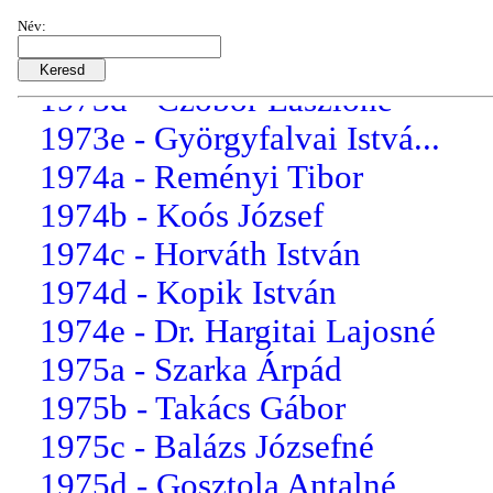
1973b - Horváth Erzsébet
Név:
1973c - Szalai Dénes
1973d - Czobor Lászlóné
1973e - Györgyfalvai Istvá...
1974a - Reményi Tibor
1974b - Koós József
1974c - Horváth István
1974d - Kopik István
1974e - Dr. Hargitai Lajosné
1975a - Szarka Árpád
1975b - Takács Gábor
1975c - Balázs Józsefné
1975d - Gosztola Antalné