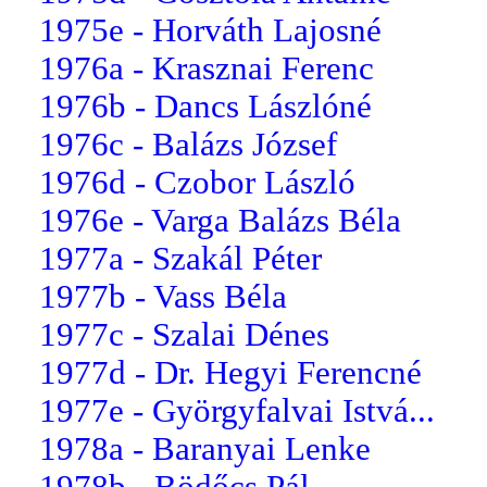
1975e - Horváth Lajosné
1976a - Krasznai Ferenc
1976b - Dancs Lászlóné
1976c - Balázs József
1976d - Czobor László
1976e - Varga Balázs Béla
1977a - Szakál Péter
1977b - Vass Béla
1977c - Szalai Dénes
1977d - Dr. Hegyi Ferencné
1977e - Györgyfalvai Istvá...
1978a - Baranyai Lenke
1978b - Bödőcs Pál