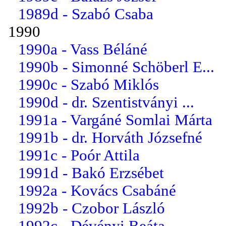
1989d - Szabó Csaba
1990
1990a - Vass Béláné
1990b - Simonné Schöberl E...
1990c - Szabó Miklós
1990d - dr. Szentistványi ...
1991a - Vargáné Somlai Márta
1991b - dr. Horváth Józsefné
1991c - Poór Attila
1991d - Bakó Erzsébet
1992a - Kovács Csabáné
1992b - Czobor László
1992c - Dévényi Beáta