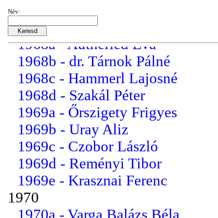
1967d - Holéczi György
Név:
1967e - Reményi Tibor
1968a - Autheried Éva
1968b - dr. Tárnok Pálné
1968c - Hammerl Lajosné
1968d - Szakál Péter
1969a - Őrszigety Frigyes
1969b - Uray Aliz
1969c - Czobor László
1969d - Reményi Tibor
1969e - Krasznai Ferenc
1970
1970a - Varga Balázs Béla