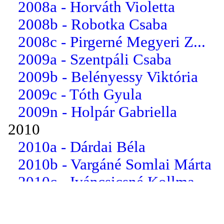
2008a - Horváth Violetta
2008b - Robotka Csaba
2008c - Pirgerné Megyeri Z...
2009a - Szentpáli Csaba
2009b - Belényessy Viktória
2009c - Tóth Gyula
2009n - Holpár Gabriella
2010
2010a - Dárdai Béla
2010b - Vargáné Somlai Márta
2010c - Iváncsicsné Kollma...
2010n - dr. Somogyi Csilla
2011a - Böröczki Eszter