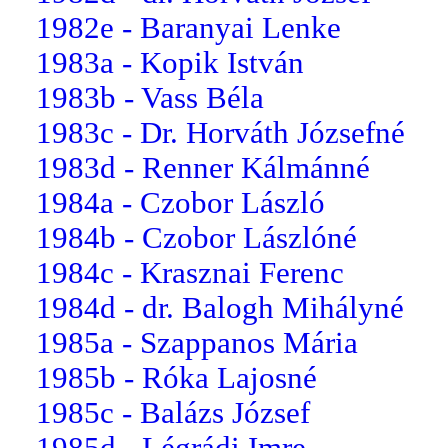
1982e - Baranyai Lenke
1983a - Kopik István
1983b - Vass Béla
1983c - Dr. Horváth Józsefné
1983d - Renner Kálmánné
1984a - Czobor László
1984b - Czobor Lászlóné
1984c - Krasznai Ferenc
1984d - dr. Balogh Mihályné
1985a - Szappanos Mária
1985b - Róka Lajosné
1985c - Balázs József
1985d - Légrádi Imre