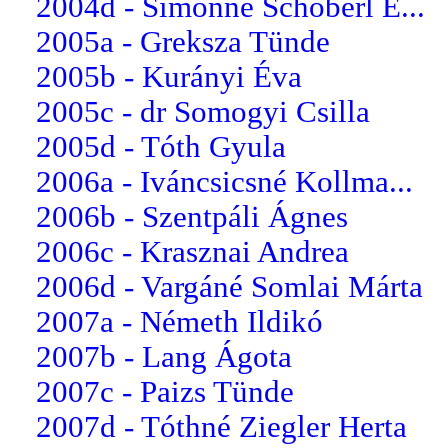
2004d - Simonné Schöberl E...
2005a - Greksza Tünde
2005b - Kurányi Éva
2005c - dr Somogyi Csilla
2005d - Tóth Gyula
2006a - Iváncsicsné Kollma...
2006b - Szentpáli Ágnes
2006c - Krasznai Andrea
2006d - Vargáné Somlai Márta
2007a - Németh Ildikó
2007b - Lang Ágota
2007c - Paizs Tünde
2007d - Tóthné Ziegler Herta