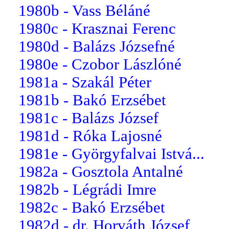
1980b - Vass Béláné
1980c - Krasznai Ferenc
1980d - Balázs Józsefné
1980e - Czobor Lászlóné
1981a - Szakál Péter
1981b - Bakó Erzsébet
1981c - Balázs József
1981d - Róka Lajosné
1981e - Györgyfalvai Istvá...
1982a - Gosztola Antalné
1982b - Légrádi Imre
1982c - Bakó Erzsébet
1982d - dr. Horváth József