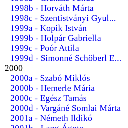
1998b - Horváth Márta
1998c - Szentistványi Gyul...
1999a - Kopik István
1999b - Holpár Gabriella
1999c - Poór Attila
1999d - Simonné Schöberl E...
2000
2000a - Szabó Miklós
2000b - Hemerle Mária
2000c - Egész Tamás
2000d - Vargáné Somlai Márta
2001a - Németh Ildikó
2001b - Lang Ágota