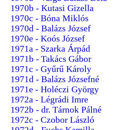
1970b - Kutasi Gizella
1970c - Bóna Miklós
1970d - Balázs József
1970e - Koós József
1971a - Szarka Árpád
1971b - Takács Gábor
1971c - Gyűrű Károly
1971d - Balázs Józsefné
1971e - Holéczi György
1972a - Légrádi Imre
1972b - dr. Tárnok Pálné
1972c - Czobor László
1972d - Fuchs Kamilla