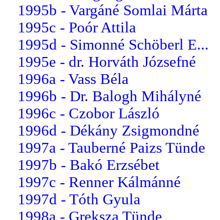
1995b - Vargáné Somlai Márta
1995c - Poór Attila
1995d - Simonné Schöberl E...
1995e - dr. Horváth Józsefné
1996a - Vass Béla
1996b - Dr. Balogh Mihályné
1996c - Czobor László
1996d - Dékány Zsigmondné
1997a - Tauberné Paizs Tünde
1997b - Bakó Erzsébet
1997c - Renner Kálmánné
1997d - Tóth Gyula
1998a - Greksza Tünde