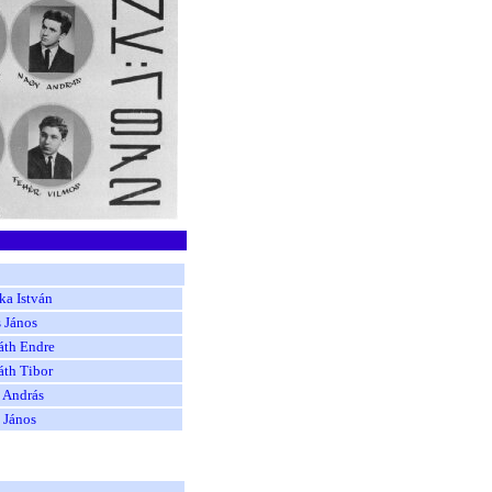
ka István
 János
áth Endre
áth Tibor
 András
 János