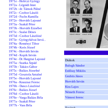
1971e - Holéczi György
1972a - Légrádi Imre
1972b - dr. Tárnok Pálné
1972c - Czobor László
1972d - Fuchs Kamilla
1972e - Horváth Lajosné
1973a - Szakál Péter
1973b - Horváth Erzsébet
1973c - Szalai Dénes
1973d - Czobor Lászlóné
1973e - Györgyfalvai Istvá...
1974a - Reményi Tibor
1974b - Koós József
1974c - Horváth István
1974d - Kopik István
1974e - Dr. Hargitai Lajosné
Diákok
1975a - Szarka Árpád
Balogh Sándor
1975b - Takács Gábor
1975c - Balázs Józsefné
Erdőssy Miklós
1975d - Gosztola Antalné
Grubits János
1975e - Horváth Lajosné
Horváth István
1976a - Krasznai Ferenc
1976b - Dancs Lászlóné
Kiss Lajos
1976c - Balázs József
Németh Ferenc
1976d - Czobor László
Vámosi ferenc
1976e - Varga Balázs Béla
1977a - Szakál Péter
1977b - Vass Béla
Tanárok