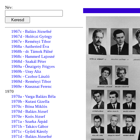
1966b - Balázs József
1966c - Szarka Árpád
Név:
1966d - Kugler Sándor
1966e - Gyűrű Károly
1967a - Takács Gábor
1967b - Bóna Miklós
1967c - Balázs Józsefné
1967d - Holéczi György
1967e - Reményi Tibor
1968a - Autheried Éva
1968b - dr. Tárnok Pálné
1968c - Hammerl Lajosné
1968d - Szakál Péter
1969a - Őrszigety Frigyes
1969b - Uray Aliz
1969c - Czobor László
1969d - Reményi Tibor
1969e - Krasznai Ferenc
1970
1970a - Varga Balázs Béla
1970b - Kutasi Gizella
1970c - Bóna Miklós
1970d - Balázs József
1970e - Koós József
1971a - Szarka Árpád
1971b - Takács Gábor
1971c - Gyűrű Károly
1971d - Balázs Józsefné