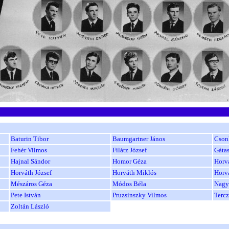
Baturin Tibor
Baumgartner János
Cson
Fehér Vilmos
Filátz József
Gátas
Hajnal Sándor
Homor Géza
Horv
Horváth József
Horváth Miklós
Horv
Mészáros Géza
Módos Béla
Nagy
Pete István
Pruzsinszky Vilmos
Tercz
Zoltán László