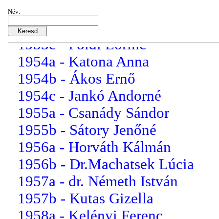
1953a - Horváth Kálmán
Név:
1953b - Őrszigety Frigyes
1953c - Földi Lőrinc
1954a - Katona Anna
1954b - Ákos Ernő
1954c - Jankó Andorné
1955a - Csanády Sándor
1955b - Sátory Jenőné
1956a - Horváth Kálmán
1956b - Dr.Machatsek Lúcia
1957a - dr. Németh István
1957b - Kutas Gizella
1958a - Kelényi Ferenc