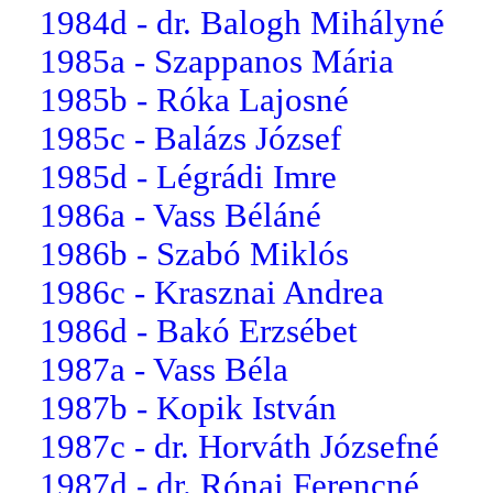
1984d - dr. Balogh Mihályné
1985a - Szappanos Mária
1985b - Róka Lajosné
1985c - Balázs József
1985d - Légrádi Imre
1986a - Vass Béláné
1986b - Szabó Miklós
1986c - Krasznai Andrea
1986d - Bakó Erzsébet
1987a - Vass Béla
1987b - Kopik István
1987c - dr. Horváth Józsefné
1987d - dr. Rónai Ferencné