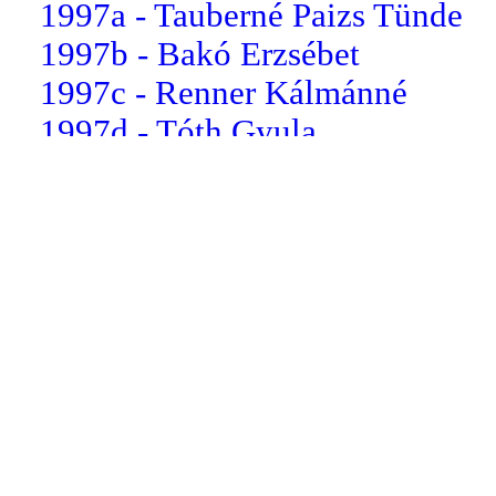
1997a - Tauberné Paizs Tünde
1997b - Bakó Erzsébet
1997c - Renner Kálmánné
1997d - Tóth Gyula
1998a - Greksza Tünde
1998b - Horváth Márta
1998c - Szentistványi Gyul...
1999a - Kopik István
1999b - Holpár Gabriella
1999c - Poór Attila
1999d - Simonné Schöberl E...
2000
2000a - Szabó Miklós