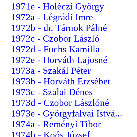
1971e - Holéczi György
1972a - Légrádi Imre
1972b - dr. Tárnok Pálné
1972c - Czobor László
1972d - Fuchs Kamilla
1972e - Horváth Lajosné
1973a - Szakál Péter
1973b - Horváth Erzsébet
1973c - Szalai Dénes
1973d - Czobor Lászlóné
1973e - Györgyfalvai Istvá...
1974a - Reményi Tibor
1974b - Koós József