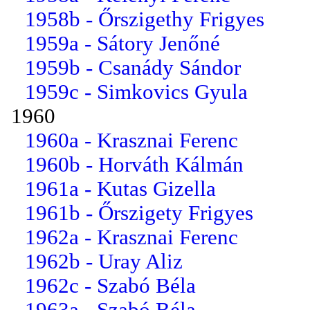
1958b - Őrszigethy Frigyes
1959a - Sátory Jenőné
1959b - Csanády Sándor
1959c - Simkovics Gyula
1960
1960a - Krasznai Ferenc
1960b - Horváth Kálmán
1961a - Kutas Gizella
1961b - Őrszigety Frigyes
1962a - Krasznai Ferenc
1962b - Uray Aliz
1962c - Szabó Béla
1963a - Szabó Béla