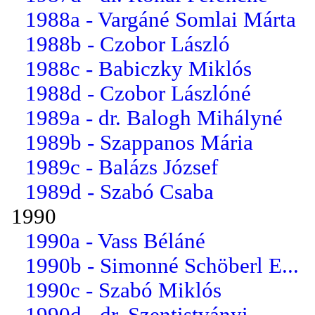
1988a - Vargáné Somlai Márta
1988b - Czobor László
1988c - Babiczky Miklós
1988d - Czobor Lászlóné
1989a - dr. Balogh Mihályné
1989b - Szappanos Mária
1989c - Balázs József
1989d - Szabó Csaba
1990
1990a - Vass Béláné
1990b - Simonné Schöberl E...
1990c - Szabó Miklós
1990d - dr. Szentistványi ...