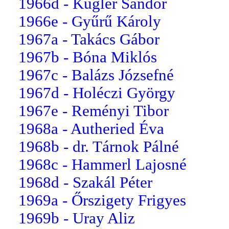
1966d - Kugler Sándor
1966e - Gyűrű Károly
1967a - Takács Gábor
1967b - Bóna Miklós
1967c - Balázs Józsefné
1967d - Holéczi György
1967e - Reményi Tibor
1968a - Autheried Éva
1968b - dr. Tárnok Pálné
1968c - Hammerl Lajosné
1968d - Szakál Péter
1969a - Őrszigety Frigyes
1969b - Uray Aliz