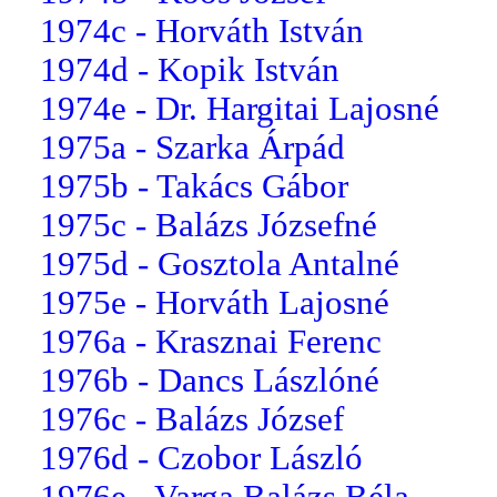
1974c - Horváth István
1974d - Kopik István
1974e - Dr. Hargitai Lajosné
1975a - Szarka Árpád
1975b - Takács Gábor
1975c - Balázs Józsefné
1975d - Gosztola Antalné
1975e - Horváth Lajosné
1976a - Krasznai Ferenc
1976b - Dancs Lászlóné
1976c - Balázs József
1976d - Czobor László
1976e - Varga Balázs Béla