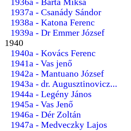
1936a - Barta Miksa
1937a - Csanády Sándor
1938a - Katona Ferenc
1939a - Dr Emmer József
1940
1940a - Kovács Ferenc
1941a - Vas jenő
1942a - Mantuano József
1943a - dr. Augusztinovicz...
1944a - Legény János
1945a - Vas Jenő
1946a - Dér Zoltán
1947a - Medveczky Lajos