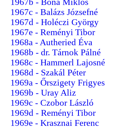
1967b - Bóna Miklós
1967c - Balázs Józsefné
1967d - Holéczi György
1967e - Reményi Tibor
1968a - Autheried Éva
1968b - dr. Tárnok Pálné
1968c - Hammerl Lajosné
1968d - Szakál Péter
1969a - Őrszigety Frigyes
1969b - Uray Aliz
1969c - Czobor László
1969d - Reményi Tibor
1969e - Krasznai Ferenc