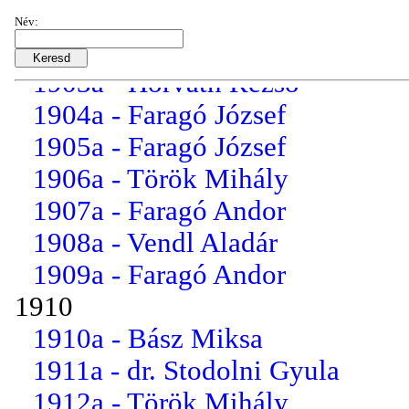
1901a - dr. Mika Károly
Név:
1902a - Faragó József
1903a - Horváth Rezső
1904a - Faragó József
1905a - Faragó József
1906a - Török Mihály
1907a - Faragó Andor
1908a - Vendl Aladár
1909a - Faragó Andor
1910
1910a - Bász Miksa
1911a - dr. Stodolni Gyula
1912a - Török Mihály