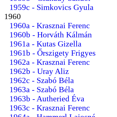
1959c - Simkovics Gyula
1960
1960a - Krasznai Ferenc
1960b - Horváth Kálmán
1961a - Kutas Gizella
1961b - Őrszigety Frigyes
1962a - Krasznai Ferenc
1962b - Uray Aliz
1962c - Szabó Béla
1963a - Szabó Béla
1963b - Autheried Éva
1963c - Krasznai Ferenc
1964a - Hammerl Lajosné