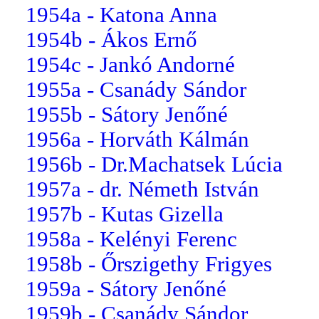
1954a - Katona Anna
1954b - Ákos Ernő
1954c - Jankó Andorné
1955a - Csanády Sándor
1955b - Sátory Jenőné
1956a - Horváth Kálmán
1956b - Dr.Machatsek Lúcia
1957a - dr. Németh István
1957b - Kutas Gizella
1958a - Kelényi Ferenc
1958b - Őrszigethy Frigyes
1959a - Sátory Jenőné
1959b - Csanády Sándor