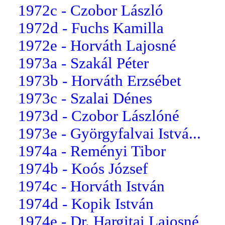
1972c - Czobor László
1972d - Fuchs Kamilla
1972e - Horváth Lajosné
1973a - Szakál Péter
1973b - Horváth Erzsébet
1973c - Szalai Dénes
1973d - Czobor Lászlóné
1973e - Györgyfalvai Istvá...
1974a - Reményi Tibor
1974b - Koós József
1974c - Horváth István
1974d - Kopik István
1974e - Dr. Hargitai Lajosné