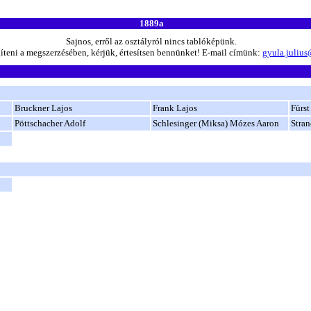
1889a
Sajnos, erről az osztályról nincs tablóképünk.
íteni a megszerzésében, kérjük, értesítsen bennünket! E-mail címünk:
gyula.juliu
Bruckner Lajos
Frank Lajos
Fürst
Pöttschacher Adolf
Schlesinger (Miksa) Mózes Aaron
Stran