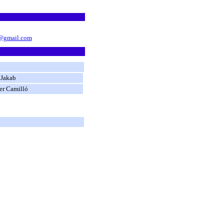
s@gmail.com
 Jakab
er Camilló