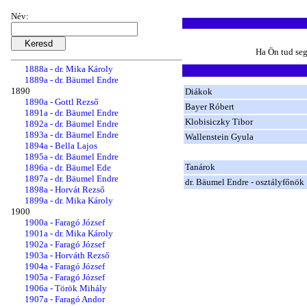
1882a - dr. Filowszki Lajos
1883a - Gottl Rezső
Név:
1884a - Ujvári Béla
1885a - Hahnenkamp Rezső
1886a - Gottl Rezső
Ha Ön tud seg
1887a - Ujvári Béla
1888a - dr. Mika Károly
1889a - dr. Bäumel Endre
1890
Diákok
1890a - Gottl Rezső
Bayer Róbert
1891a - dr. Bäumel Endre
Klobisiczky Tibor
1892a - dr. Bäumel Endre
1893a - dr. Bäumel Endre
Wallenstein Gyula
1894a - Bella Lajos
1895a - dr. Bäumel Endre
Tanárok
1896a - dr. Bäumel Ede
1897a - dr. Bäumel Endre
dr. Bäumel Endre - osztályfőnök
1898a - Horvát Rezső
1899a - dr. Mika Károly
1900
1900a - Faragó József
1901a - dr. Mika Károly
1902a - Faragó József
1903a - Horváth Rezső
1904a - Faragó József
1905a - Faragó József
1906a - Török Mihály
1907a - Faragó Andor