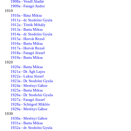
1908a - Vendl Aladár
1909a - Faragó Andor
1910
1910a - Bász Miksa
1911a - dr. Stodolni Gyula
1912a - Török Mihály
1913a - Barta Miksa
1914a - dr. Stodolni Gyula
1915a - Horvát Rezső
1916a - Barta Miksa
1917a - Horvát Rezső
1918a - Faragó József
1919a - Barta Miksa
1920
1920a - Barta Miksa
1921a - Dr. Ágh Lajos
1922a - Luksz József
1923a - Dr. Stodolni Gyula
1924a - Merényi Gábor
1925a - Barta Miksa
1926a - Dr. Stodolni Gyula
1927a - Faragó József
1928a - Schügerl Miklós
1929a - Merényi Gábor
1930
1930a - Merényi Gábor
1931a - Barta Miksa
1932a - dr. Stodolni Gyula